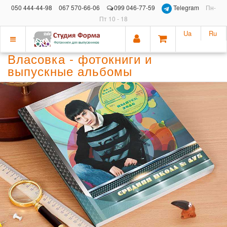
050 444-44-98
067 570-66-06
099 046-77-59
Telegram
Пн-
Пт 10 - 18
Ua
Ru
Показать
Власовка - фотокниги и
меню
выпускные альбомы