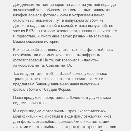
Дождливым летним вечером на даче, на уютной веранде
за чашечкой чая собираем всю семью, вытягиваем из
шкафов все-все фотоальбомы и устраиваем вечер
счастливых моментов. Тут и выпускной альбом из
Детского сада, смешной и милый, и тоже выпускной, но
уже из ВУЗа, в котором каждое фото наполнено счастьем
и гордостью, и много еще самых разных «вместилищ»
Вашей семейной истории...
Как не старайтесь, неполучится так ни с флешкой, ни с
ноутбуком, ни с самым качественным цифровым
фотоаппаратом! Не то, как говорится, «пальто».
Атмосфера не та. Совсем не ТА.
Так вот,для того, чтобы в Вашей семье укоренилась
традиция таких прекрасных фото-посиделок, мы и
предлагаем Вашему вниманию наши выпускные
фотоальбомы от Студии Форма.
Наша продукция представлена более чем двумястами
видами вариантов.
Мы производим фотоальбомы трех «классических»
модификаций – с листами в виде файлов-карманчиков
для фото, фотоальбомы-самоклейки с «магнитными»
листами и фотоальбомы в которых фото крепятся на лист