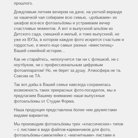
прошлого.
Дождливым летним вечером на даче, на уютной веранде
за чашечкой чая собираем всю семью, «добываем» из
шкафов все-все фотоальбомы и устраиваем вечер
счастливых моментов. А вот и выпускной альбом из
Детского сада, смешной и милый, и тоже выпускной, но
уже из ВУЗа, в котором каждое фото искрится счастьем и
гордостью, и много еще самых разных «вместилищ»
Вашей семейной истории...
Как не старайтесь, неполучится так ни с флешкой, ни с
ноутбуком, ни с профессиональным цифровым
фотоаппаратом! Но, не берет за душу. Атмосфера не та.
Совсем не ТА.
Так вот,дабы в Вашей семье навсегда сохранилась
возможность таких прекрасных фото-посиделок, мы и
предлагаем Вашему вниманию наши выпускные
фотоальбомы от Студии Форма.
Наша продукция представлена более чем двумястами
видами вариантов.
Мы производим фотоальбомы трех «классических» типов
– с листами в виде файлов-карманчиков для фото,
фотоальбомы-самоклейки с «магнитными» листами и