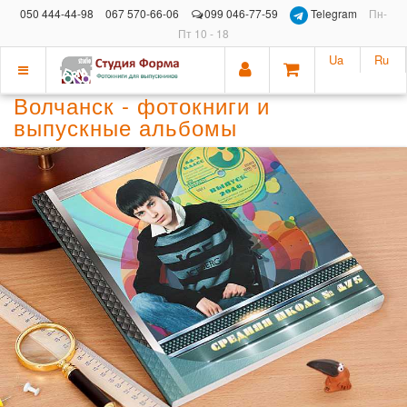
050 444-44-98
067 570-66-06
099 046-77-59
Telegram
Пн-
Пт 10 - 18
Ua
Ru
Показать
Волчанск - фотокниги и
меню
выпускные альбомы