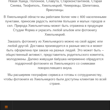
Новая Ушица, Полонное, Славута, Староконстантинов, Старая
Синява, Теофиполь, Хмельницкий, Чемеровцы, Шепетовка,
Ярмолинцы.
В Хмельницкой области мы работаем более чем с 600 населенными
пунктами, приносим радость жителям больших и малых городов и
сел. Природа Хмельнитчины может быть отражена в продукции
Студии Форма и украсить любой альбом или фотокнигу
Хмельницкий.
Заказать фотокнигу из Хмельницкого можно на свой адрес или
любой другой. Доставка производится в разные места и может
быть оформлена при заказе на разных людей. Это может быть –
общественный активист, представитель родительского комитета,
молодожены. Далеко живущая бабушка непременно обрадуется
подарочной фотокниге из Хмельницкого со снимками
повзрослевшего внука.
Мы расширяем географию сервиса и готовы к сотрудничеству,
чтобы фотокниги из Хмельницкого были доступны клиентам по всей
стране.
Показать