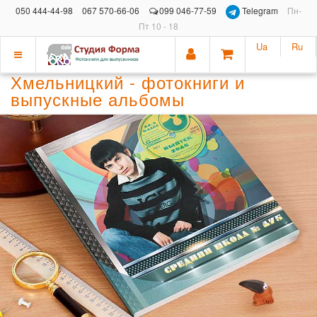
050 444-44-98
067 570-66-06
099 046-77-59
Telegram
Пн-
Пт 10 - 18
Ua
Ru
Показать
Хмельницкий - фотокниги и
меню
выпускные альбомы