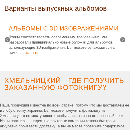
Варианты выпускных альбомов
АЛЬБОМЫ С 3D ИЗОБРАЖЕНИЯМИ
Чтобы соответствовать современным требованиям, мы
разработали принципиально новые обложки для альбомов,
использующие 3D-изображения. Вы можете ознакомиться с
ними в
каталоге.
Возможные типы изделий:
Альбом с файлами
,
Альбомная
крышка
и
Планшет
. Формат 20х30 вертикальный. Помимо
альбомов, вы теперь можете заказать фотокнигу Стандарт с
3D обложкой.
ХМЕЛЬНИЦКИЙ - ГДЕ ПОЛУЧИТЬ
ЗАКАЗАННУЮ ФОТОКНИГУ?
Наша продукция известна по всей стране, потому что мы доставляем ее
в любую точку Украины. Вы можете получить фотокнигу из
Хмельницкого по месту своего пребывания в точно оговоренный срок.
Наши партнеры – надежные почтовые компании готовы быстро и
аккуратно произвести доставку, а вы на месте проверите содержимое.