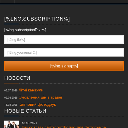
меню
[%LNG.SUBSCRIPTION%]
[%lng.subscriptionText%]
[%lng.fio%]
[%lng.youremail%]
НОВОСТИ
Літні канікули
09.07.2026
Оновлення цін в травні
05.04.2026
Квітневий фотодрук
16.03.2026
НОВЫЕ СТАТЬИ
10.08.2021
Как создать сайт-портфолио для фотографа