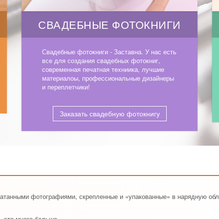
СВАДЕБНЫЕ ФОТОКНИГИ
Свадебные фотокниги - Заставна. У нас есть
все для создания свадебных фотокниг,
современная печатная техниика, лучшие
материалоы, профессиональные дизайнеры
и переплетчики!
Заказать свадебную фотокнигу
ечатанными фотографиями, скрепленные и «упакованные» в нарядную обл
, это много больше.