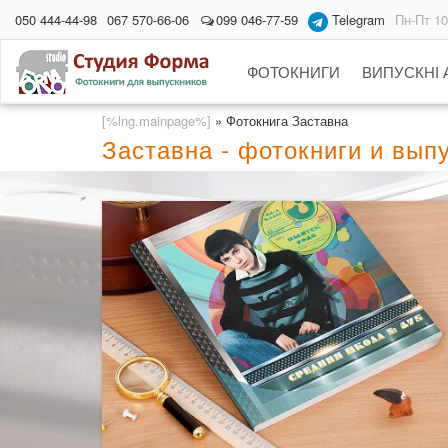
050 444-44-98
067 570-66-06
099 046-77-59
Telegram
Пн-Пт 10
ФОТОКНИГИ
ВИПУСКНІ
[%lng.mainpage%]
»
Фотокнига Заставна
Заставна - фотокниги и вы