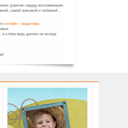
ранит дорогие сердцу воспоминания.
ной, самой красивой и любимой...
его
онлайн – редактора
.
емьи.
, а слова ведь далеко не всегда
ше!