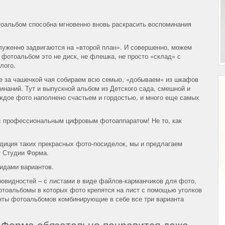
тоальбом способна мгновенно вновь раскрасить воспоминания
уженно задвигаются на «второй план». И совершенно, можем
 фотоальбом это не диск, не флешка, не просто «склад» с
лого.
е за чашечкой чая собираем всю семью, «добываем» из шкафов
наний. Тут и выпускной альбом из Детского сада, смешной и
аждое фото наполнено счастьем и гордостью, и много еще самых
и с профессиональным цифровым фотоаппаратом! Не то, как
адиция таких прекрасных фото-посиделок, мы и предлагаем
т Студии Форма.
идами вариантов.
овидностей – с листами в виде файлов-карманчиков для фото,
тоальбомы в которых фото крепятся на лист с помощью уголков
анты фотоальбомов комбинирующие в себе все три варианта
 Форма обязательно понравится даже