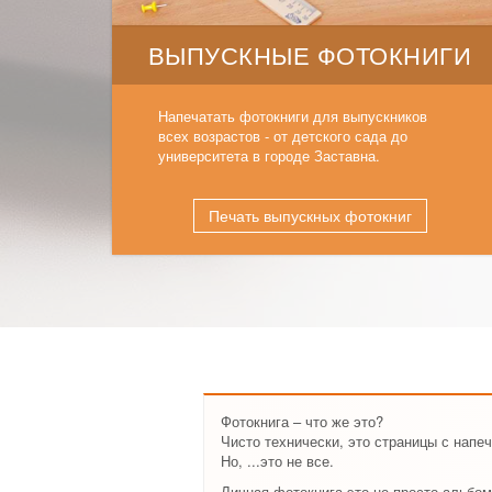
ВЫПУСКНЫЕ ФОТОКНИГИ
Напечатать фотокниги для выпускников
всех возрастов - от детского сада до
университета в городе Заставна.
Печать выпускных фотокниг
Фотокнига – что же это?
Чисто технически, это страницы с нап
Но, ...это не все.
Личная фотокнига это не просто альбом