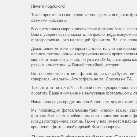
Ничего подобного!
Такая простая и ныне редко используемая вещь как фо
свежими красками.
В современном мире классические фотоальбомы незасл
Вам с уверенностью сказать, напрасно, ведь выпускной
фотографиями - это настоящий Хранитель Вашего прош
Дождливым летним вечером на даче, на уютной веранд
все-все фотоальбомы и устраиваем вечер ярких воспоми
милый, и тоже выпускной, но уже из ВУЗа, в котором к
разных «вместилищ» Вашей семейной истории...
Вот неполучится так ни с флешкой, ни с ноутбуком, н
говорится, «пальто». Атмосфера не та. Совсем не ТА.
Так вот,для того, чтобы в Вашей семье укоренилась тр
обратить Ваше внимание на выпускные фотоальбомы о
Наша продукция представлена более чем двумястами в
Мы производим фотоальбомы трех «классических» разн
фотоальбомы-самоклейки с «магнитными» листами и фо
или двухстороннего скотча. Также у нас имеются вари
крепления фото в необходимой Вам пропорции.
Выпускной фотоальбом от Студии