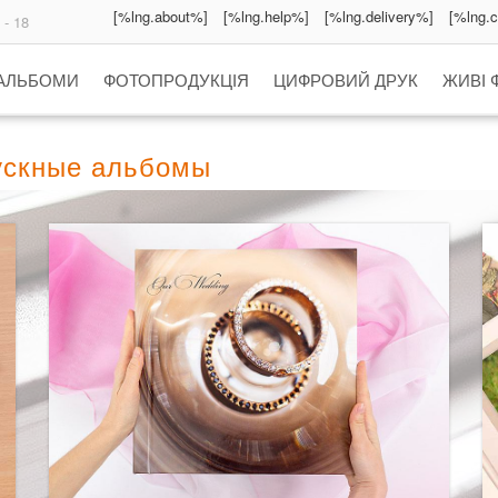
[%lng.about%]
[%lng.help%]
[%lng.delivery%]
[%lng.
 - 18
 АЛЬБОМИ
ФОТОПРОДУКЦІЯ
ЦИФРОВИЙ ДРУК
ЖИВІ 
пускные альбомы