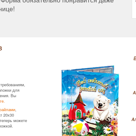
нице!
в
 требованиям,
бложки для
ения. Вы
ге.
файлами
,
т 20х30
теперь можете
ложкой.