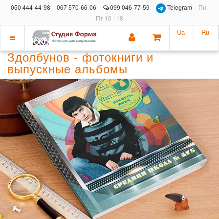
050 444-44-98
067 570-66-06
099 046-77-59
Telegram
Пн-
Пт 10 - 18
Ua
Ru
Показать
Здолбунов - фотокниги и
меню
выпускные альбомы