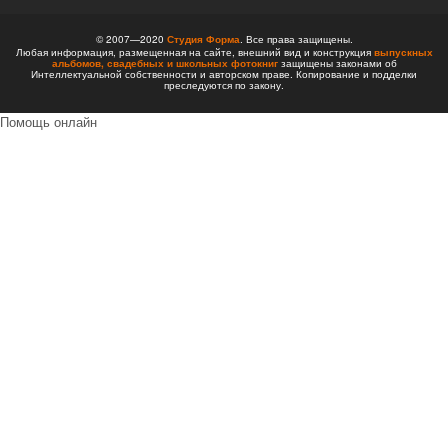
© 2007—2020
Студия Форма
. Все права защищены.
Любая информация, размещенная на сайте, внешний вид и конструкция
выпускных
альбомов,
свадебных и школьных фотокниг
защищены законами об
Интеллектуальной собственности и авторском праве. Копирование и подделки
преследуются по закону.
Помощь онлайн