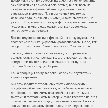
Дождливым летним вечером на даче, на уютной веранде
за чашечкой чая собираем всю семью, вытягиваем из
шкафов все-все фотоальбомы и устраиваем вечер
счастливых моментов. Тут и выпускной альбом из
Детского сада, смешной и милый, и тоже выпускной, но
уже из ВУЗа, в котором каждое фото искрится счастьем и
гордостью, и много еще самых разных «вместилищ»
Вашей семейной истории...
Вот неполучится так ни с флешкой, ни с ноутбуком, ни с
профессиональным цифровым фотоаппаратом! Не то, как
говорится, «пальто». Атмосфера не та. Совсем не ТА.
Так вот,дабы в Вашей семье навсегда сохранилась
возможность таких прекрасных фото-посиделок, мы и
предлагаем обратить Ваше внимание на выпускные
фотоальбомы от Студии Форма.
Наша продукция представлена более чем двумястами
видами вариантов.
Мы производим фотоальбомы трех «классических»
модификаций – с листами в виде файлов-карманчиков
для фото, фотоальбомы-самоклейки с «магнитными»
листами и фотоальбомы в которых фото крепятся на лист
с помощью уголков или двухстороннего скотча. Также у
нас имеются варианты фотоальбомов объеденяющие в