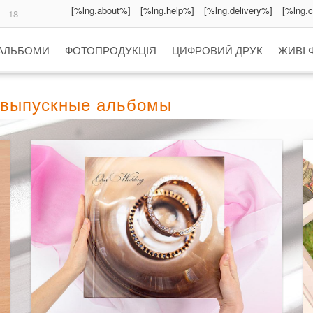
[%lng.about%]
[%lng.help%]
[%lng.delivery%]
[%lng.
 - 18
 АЛЬБОМИ
ФОТОПРОДУКЦІЯ
ЦИФРОВИЙ ДРУК
ЖИВІ 
и выпускные альбомы