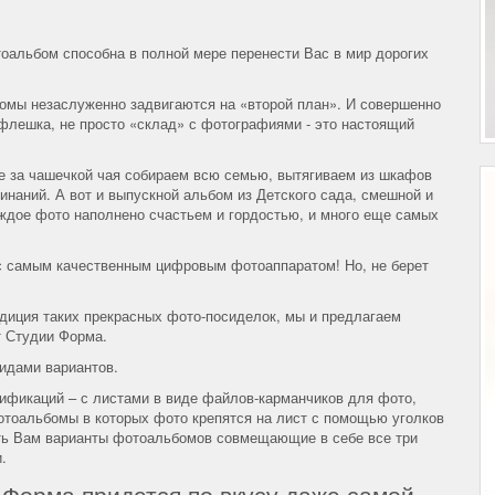
тоальбом способна в полной мере перенести Вас в мир дорогих
мы незаслуженно задвигаются на «второй план». И совершенно
 флешка, не просто «склад» с фотографиями - это настоящий
е за чашечкой чая собираем всю семью, вытягиваем из шкафов
наний. А вот и выпускной альбом из Детского сада, смешной и
аждое фото наполнено счастьем и гордостью, и много еще самых
и с самым качественным цифровым фотоаппаратом! Но, не берет
адиция таких прекрасных фото-посиделок, мы и предлагаем
т Студии Форма.
идами вариантов.
фикаций – с листами в виде файлов-карманчиков для фото,
тоальбомы в которых фото крепятся на лист с помощью уголков
ть Вам варианты фотоальбомов совмещающие в себе все три
.
Форма придется по вкусу даже самой