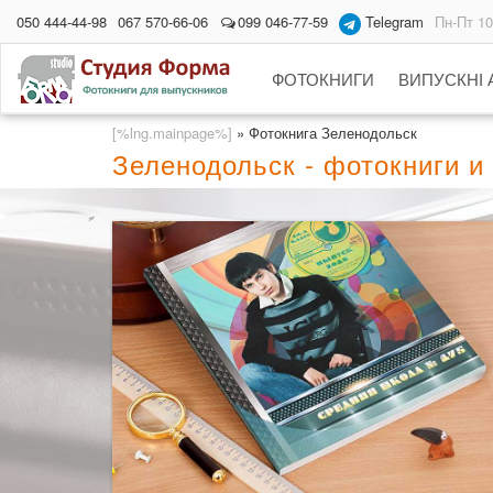
050 444-44-98
067 570-66-06
099 046-77-59
Telegram
Пн-Пт 10
ФОТОКНИГИ
ВИПУСКНІ
[%lng.mainpage%]
»
Фотокнига Зеленодольск
Зеленодольск - фотокниги 