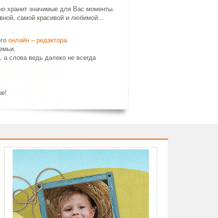
но хранит значимые для Вас моменты.
ной, самой красивой и любимой...
его
онлайн – редактора
.
емьи.
, а слова ведь далеко не всегда
ше!