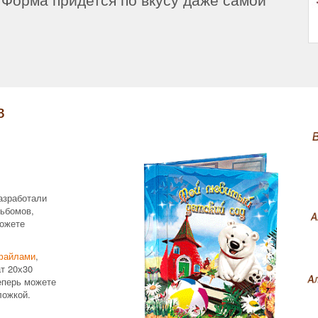
в
азработали
ьбомов,
ожете
файлами
,
т 20х30
еперь можете
ложкой.