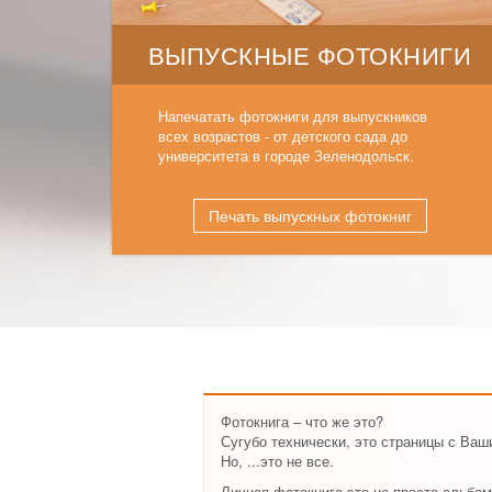
ВЫПУСКНЫЕ ФОТОКНИГИ
Напечатать фотокниги для выпускников
всех возрастов - от детского сада до
университета в городе Зеленодольск.
Печать выпускных фотокниг
Фотокнига – что же это?
Сугубо технически, это страницы с Ва
Но, ...это не все.
Личная фотокнига это не просто альбом