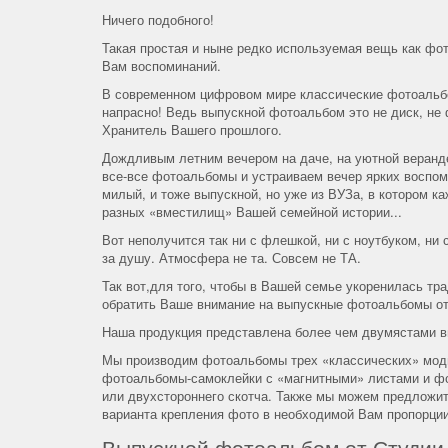
Ничего подобного!
Такая простая и ныне редко используемая вещь как фо
Вам воспоминаний.
В современном цифровом мире классические фотоальбо
напрасно! Ведь выпускной фотоальбом это не диск, не
Хранитель Вашего прошлого.
Дождливым летним вечером на даче, на уютной веранд
все-все фотоальбомы и устраиваем вечер ярких воспоми
милый, и тоже выпускной, но уже из ВУЗа, в котором к
разных «вместилищ» Вашей семейной истории...
Вот неполучится так ни с флешкой, ни с ноутбуком, н
за душу. Атмосфера не та. Совсем не ТА.
Так вот,для того, чтобы в Вашей семье укоренилась тр
обратить Ваше внимание на выпускные фотоальбомы о
Наша продукция представлена более чем двумястами в
Мы производим фотоальбомы трех «классических» моди
фотоальбомы-самоклейки с «магнитными» листами и фо
или двухстороннего скотча. Также мы можем предложи
варианта крепления фото в необходимой Вам пропорции
Выпускной фотоальбом от Студии 