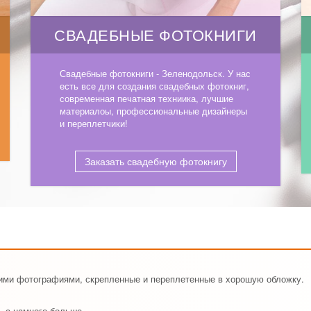
СВАДЕБНЫЕ ФОТОКНИГИ
Свадебные фотокниги - Зеленодольск. У нас
есть все для создания свадебных фотокниг,
современная печатная техниика, лучшие
материалоы, профессиональные дизайнеры
и переплетчики!
Заказать свадебную фотокнигу
шими фотографиями, скрепленные и переплетенные в хорошую обложку.
, а намного больше.