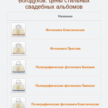
свадебных альбомов
Название
Пе
Фотокнига Классическая
Тв
Фотокнига Престиж
Тв
Полиграфическая фотокнига Базовая
Тв
Полиграфическая фотокнига Ламинат
Тв
Полиграфическая фотокнига Классическая
Тв