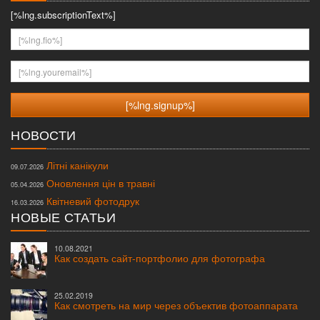
[%lng.subscriptionText%]
[%lng.fio%]
[%lng.youremail%]
НОВОСТИ
Літні канікули
09.07.2026
Оновлення цін в травні
05.04.2026
Квітневий фотодрук
16.03.2026
НОВЫЕ СТАТЬИ
10.08.2021
Как создать сайт-портфолио для фотографа
25.02.2019
Как смотреть на мир через объектив фотоаппарата