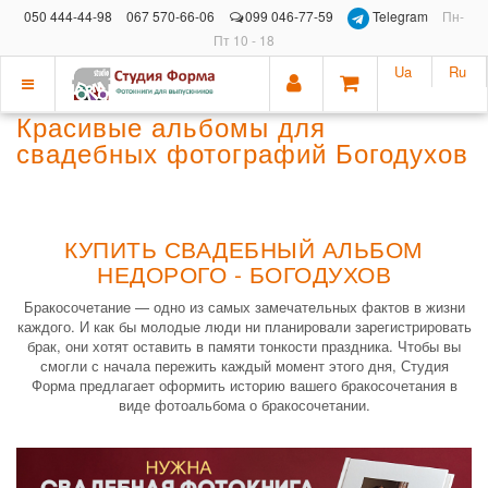
050 444-44-98
067 570-66-06
099 046-77-59
Telegram
Пн-
Пт 10 - 18
Ua
Ru
Показать
Красивые альбомы для
меню
свадебных фотографий Богодухов
КУПИТЬ СВАДЕБНЫЙ АЛЬБОМ
НЕДОРОГО - БОГОДУХОВ
Бракосочетание — одно из самых замечательных фактов в жизни
каждого. И как бы молодые люди ни планировали зарегистрировать
брак, они хотят оставить в памяти тонкости праздника. Чтобы вы
смогли с начала пережить каждый момент этого дня, Студия
Форма предлагает оформить историю вашего бракосочетания в
виде фотоальбома о бракосочетании.