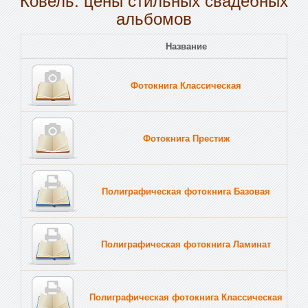
альбомов
Название
Пе
Фотокнига Классическая
Тв
Фотокнига Престиж
Тв
Полиграфическая фотокнига Базовая
Тв
Полиграфическая фотокнига Ламинат
Тв
Полиграфическая фотокнига Классическая
Тв