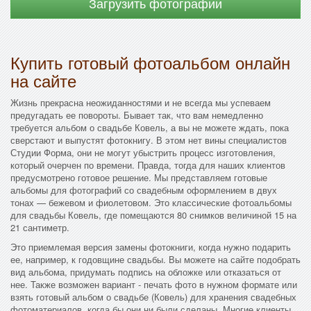
Загрузить фотографии
Купить готовый фотоальбом онлайн
на сайте
Жизнь прекрасна неожиданностями и не всегда мы успеваем
предугадать ее повороты. Бывает так, что вам немедленно
требуется альбом о свадьбе Ковель, а вы не можете ждать, пока
сверстают и выпустят фотокнигу. В этом нет вины специалистов
Студии Форма, они не могут убыстрить процесс изготовления,
который очерчен по времени. Правда, тогда для наших клиентов
предусмотрено готовое решение. Мы представляем готовые
альбомы для фотографий со свадебным оформлением в двух
тонах — бежевом и фиолетовом. Это классические фотоальбомы
для свадьбы Ковель, где помещаются 80 снимков величиной 15 на
21 сантиметр.
Это приемлемая версия замены фотокниги, когда нужно подарить
ее, например, к годовщине свадьбы. Вы можете на сайте подобрать
вид альбома, придумать подпись на обложке или отказаться от
нее. Также возможен вариант - печать фото в нужном формате или
взять готовый альбом о свадьбе (Ковель) для хранения свадебных
фотоматериалов, когда бы они ни были сделаны. Многие клиенты