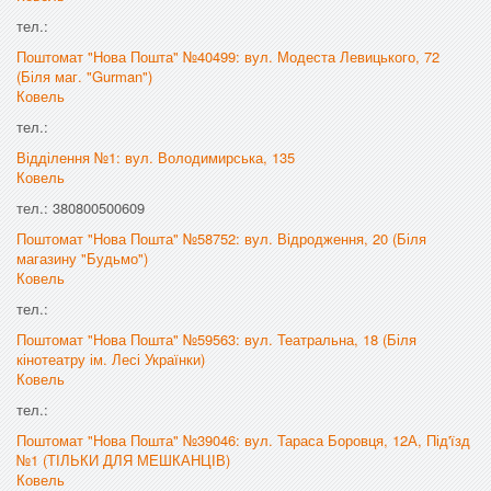
тел.:
Поштомат "Нова Пошта" №40499: вул. Модеста Левицького, 72
(Біля маг. "Gurman")
Ковель
тел.:
Відділення №1: вул. Володимирська, 135
Ковель
тел.: 380800500609
Поштомат "Нова Пошта" №58752: вул. Відродження, 20 (Біля
магазину "Будьмо")
Ковель
тел.:
Поштомат "Нова Пошта" №59563: вул. Театральна, 18 (Біля
кінотеатру ім. Лесі Українки)
Ковель
тел.:
Поштомат "Нова Пошта" №39046: вул. Тараса Боровця, 12А, Під'їзд
№1 (ТІЛЬКИ ДЛЯ МЕШКАНЦІВ)
Ковель