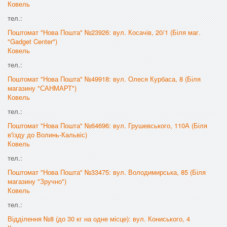
Ковель
тел.:
Поштомат "Нова Пошта" №23926: вул. Косачів, 20/1 (Біля маг.
"Gadget Center")
Ковель
тел.:
Поштомат "Нова Пошта" №49918: вул. Олеся Курбаса, 8 (Біля
магазину "САНМАРТ")
Ковель
тел.:
Поштомат "Нова Пошта" №64696: вул. Грушевського, 110А (Біля
в'їзду до Волинь-Кальвіс)
Ковель
тел.:
Поштомат "Нова Пошта" №33475: вул. Володимирська, 85 (Біля
магазину "Зручно")
Ковель
тел.:
Відділення №8 (до 30 кг на одне місце): вул. Кониського, 4