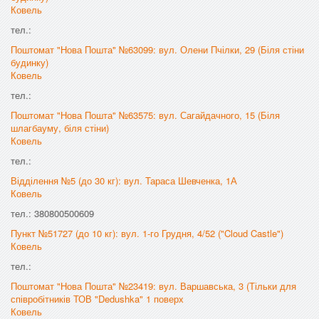
Ковель
тел.:
Поштомат "Нова Пошта" №63099: вул. Олени Пчілки, 29 (Біля стіни
будинку)
Ковель
тел.:
Поштомат "Нова Пошта" №63575: вул. Сагайдачного, 15 (Біля
шлагбауму, біля стіни)
Ковель
тел.:
Відділення №5 (до 30 кг): вул. Тараса Шевченка, 1А
Ковель
тел.: 380800500609
Пункт №51727 (до 10 кг): вул. 1-го Грудня, 4/52 ("Cloud Castle")
Ковель
тел.:
Поштомат "Нова Пошта" №23419: вул. Варшавська, 3 (Тільки для
співробітників ТОВ "Dedushka" 1 поверх
Ковель