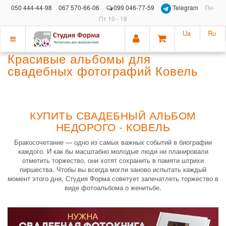
050 444-44-98
067 570-66-06
099 046-77-59
Telegram
Пн-
Пт 10 - 18
Ua
Ru
Показать
Красивые альбомы для
меню
свадебных фотографий Ковель
КУПИТЬ СВАДЕБНЫЙ АЛЬБОМ
НЕДОРОГО - КОВЕЛЬ
Бракосочетание — одно из самых важных событий в биографии
каждого. И как бы масштабно молодые люди ни планировали
отметить торжество, они хотят сохранить в памяти штрихи
пиршества. Чтобы вы всегда могли заново испытать каждый
момент этого дня, Студия Форма советует запечатлеть торжество в
виде фотоальбома о женитьбе.