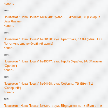
Ковель
тел.:
Поштомат "Нова Пошта" №36643: бульв. Л. Українки, 33 (Пекарня
Ваш Лаваш)
Ковель
тел.:
Поштомат "Нова Пошта" №56176: вул. Брестська, 111М (БІля LDC
Логістично-дистрибуційний центр)
Ковель
тел.:
Поштомат "Нова Пошта" №45077: вул. Героїв України, 9А (Магазин
"Optklin")
Ковель
тел.:
Поштомат "Нова Пошта" №64168: вул. Соборна, 7Б (Біля ТЦ
"Соборний")
Ковель
тел.:
Поштомат "Нова Пошта" №63101: вул. Відродження, 16 (Біля стіни