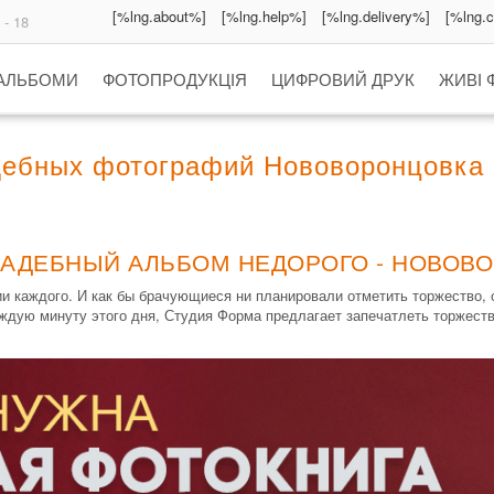
[%lng.about%]
[%lng.help%]
[%lng.delivery%]
[%lng.
 - 18
 АЛЬБОМИ
ФОТОПРОДУКЦІЯ
ЦИФРОВИЙ ДРУК
ЖИВІ 
дебных фотографий Нововоронцовка
ВАДЕБНЫЙ АЛЬБОМ НЕДОРОГО - НОВОВ
и каждого. И как бы брачующиеся ни планировали отметить торжество, о
аждую минуту этого дня, Студия Форма предлагает запечатлеть торжеств