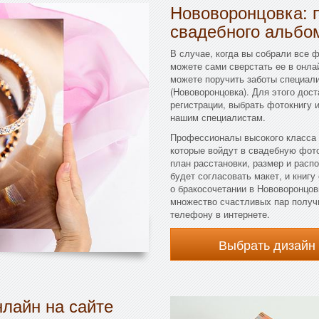
Нововоронцовка: 
свадебного альбо
В случае, когда вы собрали все 
можете сами сверстать ее в онла
можете поручить заботы специал
(Нововоронцовка). Для этого дос
регистрации, выбрать фотокнигу 
нашим специалистам.
Профессионалы высокого класса 
которые войдут в свадебную фото
план расстановки, размер и расп
будет согласовать макет, и книгу
о бракосочетании в Нововоронцов
множество счастливых пар получ
телефону в интернете.
Выбрать дизайн
лайн на сайте