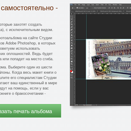
 самостоятельно -
оторые захотят создать
а), с исключительным видом.
отоальбома на сайте Студии
ов Adobe Photoshop, в которых
советуем использовать
ких оплошностей. Ведь будет
а или попадет на место сгиба.
рма. Выберите один из шести
лоны. Когда весь макет книги о
шлите его специалистам Студии
атают ваш единственный в мире
идут на помощь, если у вас
книге о бракосочетании -
азать печать альбома