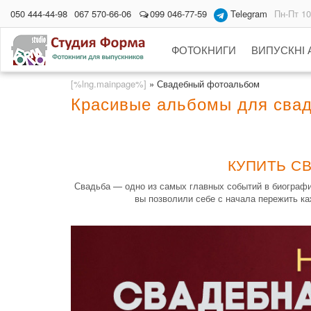
050 444-44-98
067 570-66-06
099 046-77-59
Telegram
Пн-Пт 10
ФОТОКНИГИ
ВИПУСКНІ
[%lng.mainpage%]
»
Свадебный фотоальбом
Красивые альбомы для сва
КУПИТЬ С
Свадьба — одно из самых главных событий в биографи
вы позволили себе с начала пережить к