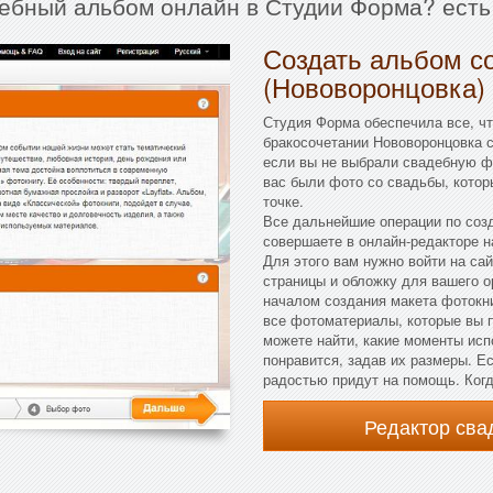
дебный альбом онлайн в Студии Форма? есть
Создать альбом с
(Нововоронцовка) 
Студия Форма обеспечила все, ч
бракосочетании Нововоронцовка с
если вы не выбрали свадебную фо
вас были фото со свадьбы, котор
точке.
Все дальнейшие операции по соз
совершаете в онлайн-редакторе н
Для этого вам нужно войти на са
страницы и обложку для вашего 
началом создания макета фотокни
все фотоматериалы, которые вы п
можете найти, какие моменты испо
понравится, задав их размеры. Е
радостью придут на помощь. Когд
Редактор св