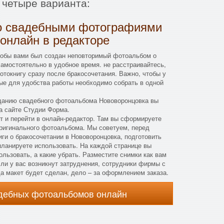
 четыре варианта:
о свадебными фотографиями
онлайн в редакторе
тобы вами был создан неповторимый фотоальбом о
амостоятельно в удобное время. не расстраивайтесь,
токнигу сразу после бракосочетания. Важно, чтобы у
ые для удобства работы необходимо собрать в одной
данию свадебного фотоальбома Нововоронцовка вы
а сайте Студии Форма.
йт и перейти в онлайн-редактор. Там вы сформируете
оригинального фотоальбома. Мы советуем, перед
ги о бракосочетании в Нововоронцовка, подготовить
ланируете использовать. На каждой странице вы
льзовать, а какие убрать. Разместите снимки как вам
сли у вас возникнут затруднения, сотрудники фирмы с
а макет будет сделан, дело – за оформлением заказа.
адебных фотоальбомов онлайн