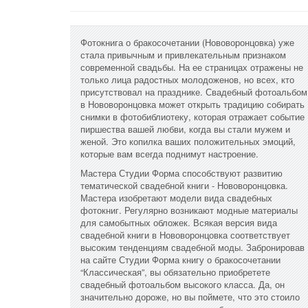
Фотокнига о бракосочетании (Нововоронцовка) уже
стала привычным и привлекательным признаком
современной свадьбы. На ее страницах отражены не
только лица радостных молодоженов, но всех, кто
присутствовал на празднике. Свадебный фотоальбом
в Нововоронцовка может открыть традицию собирать
снимки в фотобиблиотеку, которая отражает событие
пиршества вашей любви, когда вы стали мужем и
женой. Это копилка ваших положительных эмоций,
которые вам всегда поднимут настроение.
Мастера Студии Форма способствуют развитию
тематической свадебной книги - Нововоронцовка.
Мастера изобретают модели вида свадебных
фотокниг. Регулярно возникают модные материалы
для самобытных обложек. Всякая версия вида
свадебной книги в Нововоронцовка соответствует
высоким тенденциям свадебной моды. Забронировав
на сайте Студии Форма книгу о бракосочетании
“Классическая”, вы обязательно приобретете
свадебный фотоальбом высокого класса. Да, он
значительно дороже, но вы поймете, что это стоило