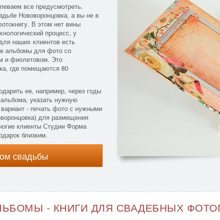
певаем все предусмотреть.
адьбе Нововоронцовка, а вы не в
фотокнигу. В этом нет вины
хнологический процесс, у
 для наших клиентов есть
ые альбомы для фото со
м и фиолетовом. Это
ка, где помещаются 80
одарить ее, например, через годы
 альбома, указать нужную
 вариант - печать фото с нужными
оворонцовка) для размещения
ногие клиенты Студии Форма
одарок близким.
ом свадьбы
ЬБОМЫ - КНИГИ ДЛЯ СВАДЕБНЫХ ФОТОГ