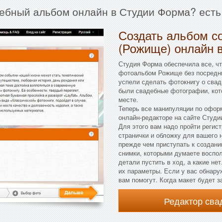
дебный альбом онлайн в Студии Форма? есть
Создать альбом с
(Рожище) онлайн 
Студия Форма обеспечила все, ч
фотоальбом Рожище без посредни
успели сделать фотокнигу о свад
были свадебные фотографии, кот
месте.
Теперь все манипуляции по офо
онлайн-редакторе на сайте Студи
Для этого вам надо пройти регис
странички и обложку для вашего
прежде чем приступать к создани
снимки, которыми думаете воспол
детали пустить в ход, а какие не
их параметры. Если у вас обнару
вам помогут. Когда макет будет з
Редактор св