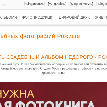
[%lng.about%]
[%lng.help%]
[%lng.delivery%]
[%lng.
 - 18
 АЛЬБОМИ
ФОТОПРОДУКЦІЯ
ЦИФРОВИЙ ДРУК
ЖИВІ 
дебных фотографий Рожище
ТЬ СВАДЕБНЫЙ АЛЬБОМ НЕДОРОГО - Р
ненном пути. И как бы масштабно молодые ни планировали отметить то
ь каждый момент этого дня, Студия Форма рекомендует оформить истори
бракосочетании.