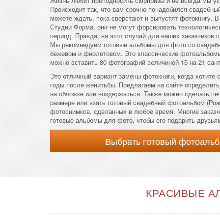
Жизнь любит преподносить сюрпризы и не всегда мы ус
Происходит так, что вам срочно понадобился свадебны
можете ждать, пока сверстают и выпустят фотокнигу. В
Студии Форма, они не могут форсировать технологическ
период. Правда, на этот случай для наших заказчиков 
Мы рекомендуем готовые альбомы для фото со свадеб
бежевом и фиолетовом. Это классические фотоальбом
можно вставить 80 фотографий величиной 15 на 21 сан
Это отличный вариант замены фотокниги, когда хотите 
годы после женитьбы. Предлагаем на сайте определить
на обложке или воздержаться. Также можно сделать п
размере или взять готовый свадебный фотоальбом (Ро
фотоснимков, сделанных в любое время. Многие заказ
готовые альбомы для фото, чтобы его подарить друзья
Выбрать готовый фотоальб
КРАСИВЫЕ АЛ