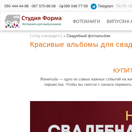
050 444-44-98
067 570-66-06
099 046-77-59
Telegram
Пн-Пт 10
ФОТОКНИГИ
ВИПУСКНІ
[%lng.mainpage%]
»
Свадебный фотоальбом
Красивые альбомы для сва
КУПИ
Женитьба — одно из самых важных событий на жиз
пиршества. Чтобы вы смогли с начала пережит