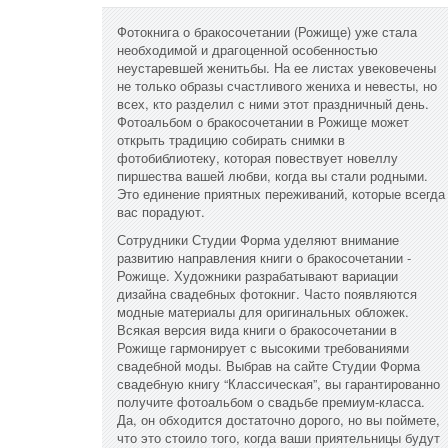
Фотокнига о бракосочетании (Рожище) уже стала
необходимой и драгоценной особенностью
неустаревшей женитьбы. На ее листах увековечены
не только образы счастливого жениха и невесты, но
всех, кто разделил с ними этот праздничный день.
Фотоальбом о бракосочетании в Рожище может
открыть традицию собирать снимки в
фотобиблиотеку, которая повествует новеллу
пиршества вашей любви, когда вы стали родными.
Это единение приятных переживаний, которые всегда
вас порадуют.
Сотрудники Студии Форма уделяют внимание
развитию направления книги о бракосочетании -
Рожище. Художники разрабатывают вариации
дизайна свадебных фотокниг. Часто появляются
модные материалы для оригинальных обложек.
Всякая версия вида книги о бракосочетании в
Рожище гармонирует с высокими требованиями
свадебной моды. Выбрав на сайте Студии Форма
свадебную книгу “Классическая”, вы гарантированно
получите фотоальбом о свадьбе премиум-класса.
Да, он обходится достаточно дорого, но вы поймете,
что это стоило того, когда ваши приятельницы будут