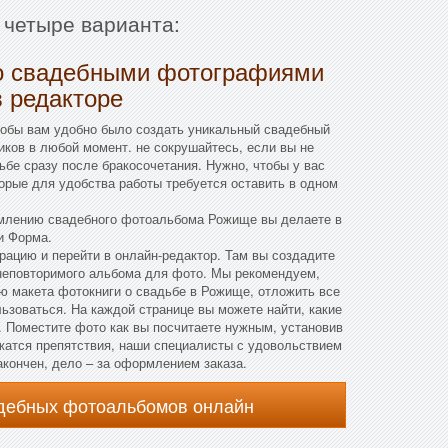
 четыре варианта:
о свадебными фотографиями
в редакторе
тобы вам удобно было создать уникальный свадебный
ков в любой момент. не сокрушайтесь, если вы не
ьбе сразу после бракосочетания. Нужно, чтобы у вас
орые для удобства работы требуется оставить в одном
рмлению свадебного фотоальбома Рожище вы делаете в
и Форма.
трацию и перейти в онлайн-редактор. Там вы создадите
 неповторимого альбома для фото. Мы рекомендуем,
ю макета фотокниги о свадьбе в Рожище, отложить все
ьзоваться. На каждой странице вы можете найти, какие
т. Поместите фото как вы посчитаете нужным, установив
жатся препятствия, наши специалисты с удовольствием
акончен, дело – за оформлением заказа.
адебных фотоальбомов онлайн