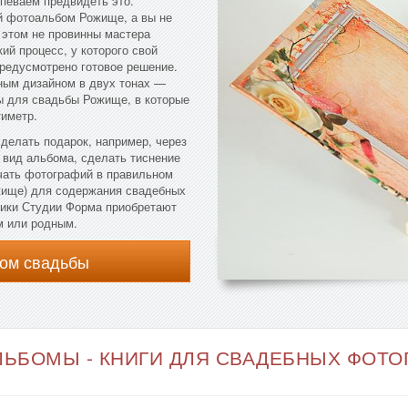
певаем предвидеть это.
й фотоальбом Рожище, а вы не
 этом не провинны мастера
ий процесс, у которого свой
предусмотрено готовое решение.
ным дизайном в двух тонах —
ы для свадьбы Рожище, в которые
тиметр.
сделать подарок, например, через
 вид альбома, сделать тиснение
ечать фотографий в правильном
жище) для содержания свадебных
чики Студии Форма приобретают
м или родным.
ом свадьбы
ЬБОМЫ - КНИГИ ДЛЯ СВАДЕБНЫХ ФОТОГ