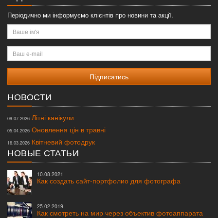
Періодично ми інформуємо клієнтів про новини та акції.
Ваше
ім'я
Ваш
e-
mail
НОВОСТИ
Літні канікули
09.07.2026
Оновлення цін в травні
05.04.2026
Квітневий фотодрук
16.03.2026
НОВЫЕ СТАТЬИ
10.08.2021
Как создать сайт-портфолио для фотографа
25.02.2019
Как смотреть на мир через объектив фотоаппарата