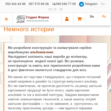
050 444-44-98
067 570-66-06
099 046-77-59
Telegram
Пн-
Пт 10 - 18
Ua
Ru
Показать
Немного истории
меню
Ми розробили конструкцію та налаштували серійне
виробництво
альбомів-книг.
Наслідувачі копіюють наші вироби до міліметру,
не пропонуючи жодної нової ідеї. Всі розміри,
конструкція та навіть вся термінологія розроблена нами
й досі фактично являється стандартом для всіх.
Ми маємо всі підстави стверджувати, що створили потужний
новий напрямок в дизайні та структурі випускного альбому.
Всі ми пам'ятаємо, як протягом десятилітть на ринку шкільної
картонажної продукції не було нічого, окрім картонних
альбомів та тек в вініловій палітурці. Завдяки використанню
новітніх компьютерних технологій, а також аналізу потреб
шкільних фотографів — та не навмання, а грунтуючись на
багатому практичному досвіді — нам вдалося першими