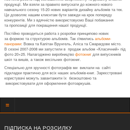
продукції. Ми взяли за правило випускати до кожного нового
навчального сезону 15-20 нових варіантів дизайну альбомів та тек.
Це дозволяє нашим клиєнтам бути завжди на крок попереду
конкурентів. Ми з вдячністю використовуємо Ваші побажання
та пропозиції для покращення нашої продукції.
Постійно проводиться работа з розробки принципово нових
за формою та структурою альбомів. Так з'явились
альбоми-
панорами
: Вовка та Капітан Врунгель, Аліса та Смарагдове місто.
В сезоні 2007-2008 ми запустили в продаж альбом «Класичний» під
фото 20×25. Налагоджено виробництво
фотокниг
для випускників
шкіл та вишів, а також весільних фотокниг.
Спеціально для зручності фотографів ми виклали на сайті
підкладки практично для всіх наших альбомів-книг. Зареєстровані
користувачі можуть завантажити їх безкоштовно та
використовувати для оформлення фотоаркушів.
Показать
меню
ПІДПИСКА НА РОЗСИЛКУ