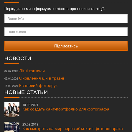
Періодично ми інформуємо клієнтів про новини та акції.
Ваше
ім'я
Ваш
e-
mail
НОВОСТИ
Літні канікули
09.07.2026
Оновлення цін в травні
05.04.2026
Квітневий фотодрук
16.03.2026
НОВЫЕ СТАТЬИ
10.08.2021
Как создать сайт-портфолио для фотографа
25.02.2019
Как смотреть на мир через объектив фотоаппарата