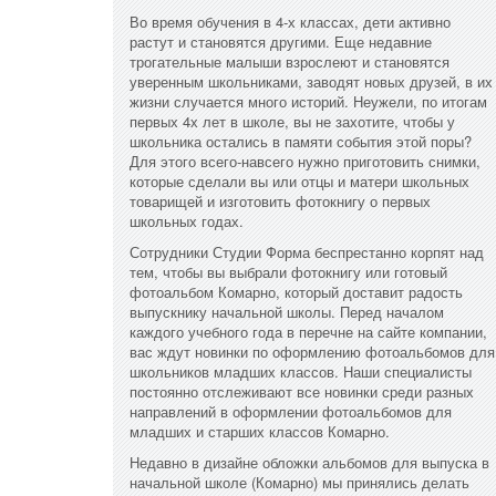
Во время обучения в 4-х классах, дети активно
растут и становятся другими. Еще недавние
трогательные малыши взрослеют и становятся
уверенным школьниками, заводят новых друзей, в их
жизни случается много историй. Неужели, по итогам
первых 4х лет в школе, вы не захотите, чтобы у
школьника остались в памяти события этой поры?
Для этого всего-навсего нужно приготовить снимки,
которые сделали вы или отцы и матери школьных
товарищей и изготовить фотокнигу о первых
школьных годах.
Сотрудники Студии Форма беспрестанно корпят над
тем, чтобы вы выбрали фотокнигу или готовый
фотоальбом Комарно, который доставит радость
выпускнику начальной школы. Перед началом
каждого учебного года в перечне на сайте компании,
вас ждут новинки по оформлению фотоальбомов для
школьников младших классов. Наши специалисты
постоянно отслеживают все новинки среди разных
направлений в оформлении фотоальбомов для
младших и старших классов Комарно.
Недавно в дизайне обложки альбомов для выпуска в
начальной школе (Комарно) мы принялись делать