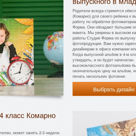
выпускного в мла
Родители всегда стремятся обес
(Комарно) для своего ребенка к 
работу по обработке фотоматериа
Форма. Они обладают большим оп
макета. Мы уверены в высоком ка
работы Студия Форма по выпуску
фотопродукции. Вам нужно зарег
дизайнерам в офисе компании или
Когда выпускной альбом в 4-м кла
утвердить, и он будет напечатан
высококлассного фотоальбома бы
окончательную цену на альбом, е
печать нескольких фотокниг.
Выбрать дизайн
4 класс Комарно
елен, может занять 2-3 недели.