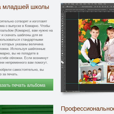
ка младшей школы
ятельно сотворят и изготовят
ма о выпуске в Комарно. Чтобы
оальбом (Комарно), вам нужно на
 и скачать шаблоны для ее
пользоваться стандартными
в которых указаны величина
бложки. Используя шаблонные
марно, вы не попадете в
 сгибе обложки. Если возникнут
они непременного вам помогут.
зобрели самостоятельно, вы
о за печать.
азать печать альбома
Профессиональное