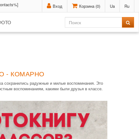
contacts%]
Вход
Корзина (
0
)
Ua
Ru
ФОТО
О - КОМАРНО
нка сохранились радужные и милые воспоминания. Это
остным воспоминаниям, какими были друзья в классе.