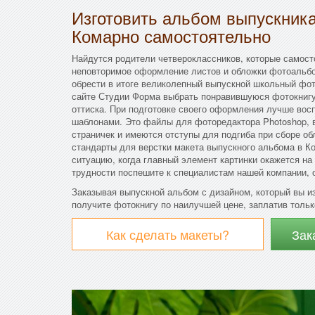
Изготовить альбом выпускни
Комарно самостоятельно
Найдутся родители четвероклассников, которые самосто
неповторимое оформление листов и обложки фотоальбо
обрести в итоге великолепный выпускной школьный фот
сайте Студии Форма выбрать понравившуюся фотокнигу
оттиска. При подготовке своего оформления лучше вос
шаблонами. Это файлы для фоторедактора Photoshop, 
страничек и имеются отступы для подгиба при сборе о
стандарты для верстки макета выпускного альбома в Ко
ситуацию, когда главный элемент картинки окажется на
трудности поспешите к специалистам нашей компании, 
Заказывая выпускной альбом с дизайном, который вы и
получите фотокнигу по наилучшей цене, заплатив тольк
Как сделать макеты?
Зак