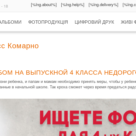
[%lng.about%]
[%lng.help%]
[%lng.delivery%]
[%lng.
 - 18
 АЛЬБОМИ
ФОТОПРОДУКЦІЯ
ЦИФРОВИЙ ДРУК
ЖИВІ 
сс Комарно
БОМ НА ВЫПУСКНОЙ 4 КЛАССА НЕДОРОГ
зни ребенка, и папам и мамам необходимо принять меры, чтобы у ребе
анные в начальной школе. Так кроха сможет через время предаться рад