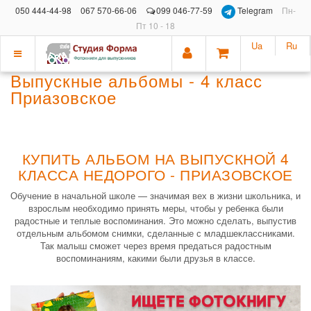
050 444-44-98
067 570-66-06
099 046-77-59
Telegram
Пн-
Пт 10 - 18
Ua
Ru
Показать
Выпускные альбомы - 4 класс
меню
Приазовское
КУПИТЬ АЛЬБОМ НА ВЫПУСКНОЙ 4
КЛАССА НЕДОРОГО - ПРИАЗОВСКОЕ
Обучение в начальной школе — значимая вех в жизни школьника, и
взрослым необходимо принять меры, чтобы у ребенка были
радостные и теплые воспоминания. Это можно сделать, выпустив
отдельным альбомом снимки, сделанные с младшеклассниками.
Так малыш сможет через время предаться радостным
воспоминаниям, какими были друзья в классе.