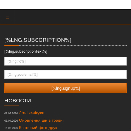
Показать
меню
[%LNG.SUBSCRIPTION%]
[%lng.subscriptionText%]
[%lng.fio%]
[%lng.youremail%]
НОВОСТИ
Літні канікули
09.07.2026
Оновлення цін в травні
05.04.2026
Квітневий фотодрук
16.03.2026