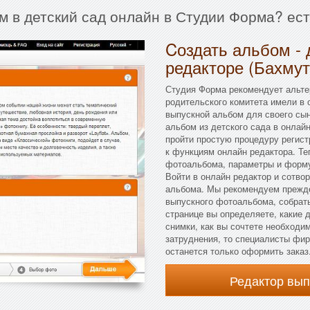
м в детский сад онлайн в Студии Форма? ес
Cоздать альбом - 
редакторе (Бахмут
Студия Форма рекомендует альте
родительского комитета имели в
выпускной альбом для своего сын
альбом из детского сада в онлай
пройти простую процедуру регист
к функциям онлайн редактора. Те
фотоальбома, параметры и форм
Войти в онлайн редактор и сотво
альбома. Мы рекомендуем прежде
выпускного фотоальбома, собрать
странице вы определяете, какие 
снимки, как вы сочтете необходи
затруднения, то специалисты фир
останется только оформить заказ
Редактор вы