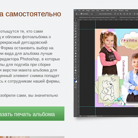
да самостоятельно
 отыщутся те, кто сами
 и обложки фотоальбома о
прекрасный детсадовский
 Форма остановить выбор на
нии вида для альбома лучше
едактора Photoshop, в которых
пы для подгиба при сборке
 верстки макета альбома для
 ценный элемент снимка попадет
есь к сотрудникам нашей фирмы,
изобрели сами, вы значительно
азать печать альбома