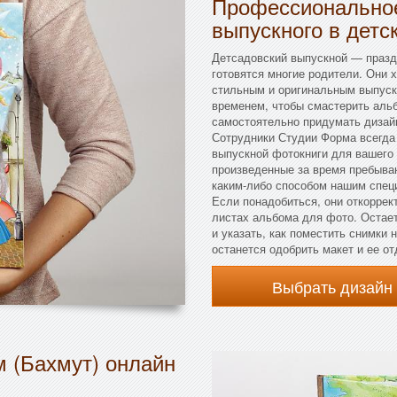
Профессиональное
выпускного в детс
Детсадовский выпускной — праздн
готовятся многие родители. Они х
стильным и оригинальным выпуск
временем, чтобы смастерить альб
самостоятельно придумать дизайн
Сотрудники Студии Форма всегда 
выпускной фотокниги для вашего 
произведенные за время пребыван
каким-либо способом нашим специ
Если понадобиться, они откоррек
листах альбома для фото. Остае
и указать, как поместить снимки 
останется одобрить макет и ее от
Выбрать дизайн
м (Бахмут) онлайн