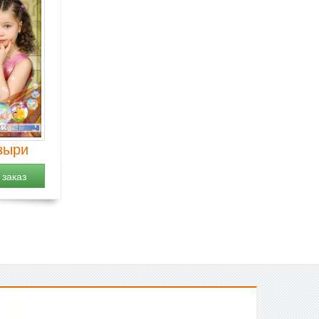
зыри
заказ