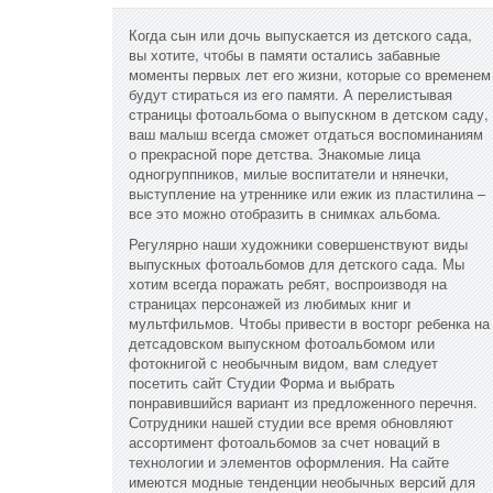
Когда сын или дочь выпускается из детского сада,
вы хотите, чтобы в памяти остались забавные
моменты первых лет его жизни, которые со временем
будут стираться из его памяти. А перелистывая
страницы фотоальбома о выпускном в детском саду,
ваш малыш всегда сможет отдаться воспоминаниям
о прекрасной поре детства. Знакомые лица
одногруппников, милые воспитатели и нянечки,
выступление на утреннике или ежик из пластилина –
все это можно отобразить в снимках альбома.
Регулярно наши художники совершенствуют виды
выпускных фотоальбомов для детского сада. Мы
хотим всегда поражать ребят, воспроизводя на
страницах персонажей из любимых книг и
мультфильмов. Чтобы привести в восторг ребенка на
детсадовском выпускном фотоальбомом или
фотокнигой с необычным видом, вам следует
посетить сайт Студии Форма и выбрать
понравившийся вариант из предложенного перечня.
Сотрудники нашей студии все время обновляют
ассортимент фотоальбомов за счет новаций в
технологии и элементов оформления. На сайте
имеются модные тенденции необычных версий для