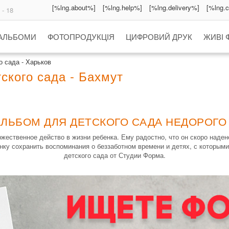
[%lng.about%]
[%lng.help%]
[%lng.delivery%]
[%lng.
 - 18
 АЛЬБОМИ
ФОТОПРОДУКЦІЯ
ЦИФРОВИЙ ДРУК
ЖИВІ 
 сада - Харьков
ского сада - Бахмут
АЛЬБОМ ДЛЯ ДЕТСКОГО САДА НЕДОРОГО 
ественное действо в жизни ребенка. Ему радостно, что он скоро наде
нку сохранить воспоминания о беззаботном времени и детях, с которыми
детского сада от Студии Форма.