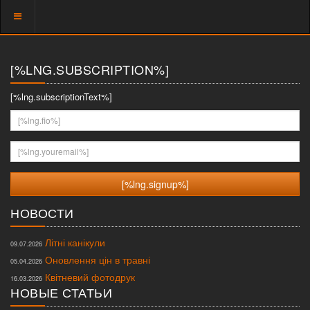
Показать
меню
[%LNG.SUBSCRIPTION%]
[%lng.subscriptionText%]
[%lng.fio%]
[%lng.youremail%]
НОВОСТИ
Літні канікули
09.07.2026
Оновлення цін в травні
05.04.2026
Квітневий фотодрук
16.03.2026
НОВЫЕ СТАТЬИ