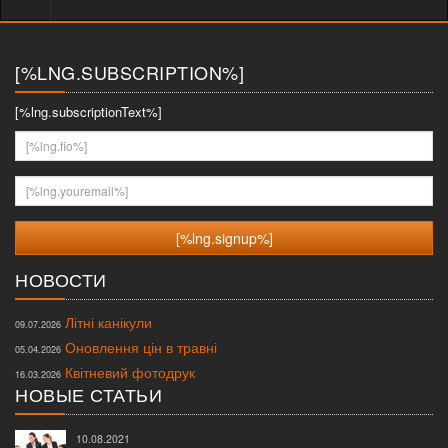
меню
[%LNG.SUBSCRIPTION%]
[%lng.subscriptionText%]
[%lng.fio%]
[%lng.youremail%]
НОВОСТИ
Літні канікули
09.07.2026
Оновлення цін в травні
05.04.2026
Квітневий фотодрук
16.03.2026
НОВЫЕ СТАТЬИ
10.08.2021