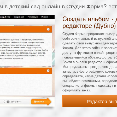
м в детский сад онлайн в Студии Форма? ес
Cоздать альбом - 
редакторе (Дубно)
Студия Форма предлагает выбор д
себя оригинальный выпускной ал
сделать свой выпускной детсадов
Форма. Для этого зайти и зарегис
доступ к функциям онлайн редакт
понравившийся образец фотоальб
Войти в онлайн редактор и сфор
Мы предлагаем прежде, чем дела
запастись фотографиями, которые
определяете, какие детали испол
вы найдете возможным, определив
специалисты фирмы подскажут и п
оформлять заказ.
Редактор вы