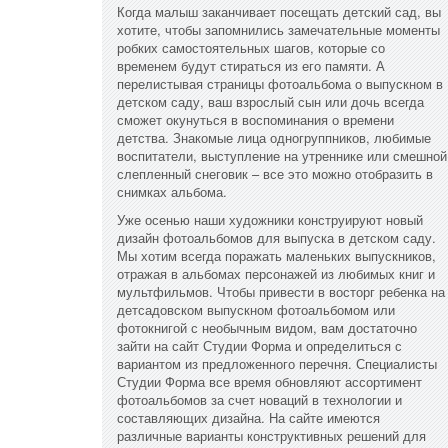
Когда малыш заканчивает посещать детский сад, вы
хотите, чтобы запомнились замечательные моменты
робких самостоятельных шагов, которые со
временем будут стираться из его памяти. А
перелистывая страницы фотоальбома о выпускном в
детском саду, ваш взрослый сын или дочь всегда
сможет окунуться в воспоминания о времени
детства. Знакомые лица одногруппников, любимые
воспитатели, выступление на утреннике или смешной
слепленный снеговик – все это можно отобразить в
снимках альбома.
Уже осенью наши художники конструируют новый
дизайн фотоальбомов для выпуска в детском саду.
Мы хотим всегда поражать маленьких выпускников,
отражая в альбомах персонажей из любимых книг и
мультфильмов. Чтобы привести в восторг ребенка на
детсадовском выпускном фотоальбомом или
фотокнигой с необычным видом, вам достаточно
зайти на сайт Студии Форма и определиться с
вариантом из предложенного перечня. Специалисты
Студии Форма все время обновляют ассортимент
фотоальбомов за счет новаций в технологии и
составляющих дизайна. На сайте имеются
различные варианты конструктивных решений для