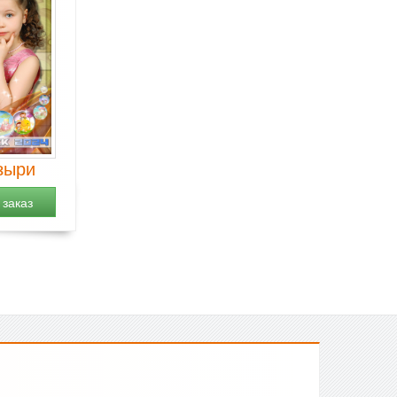
зыри
заказ