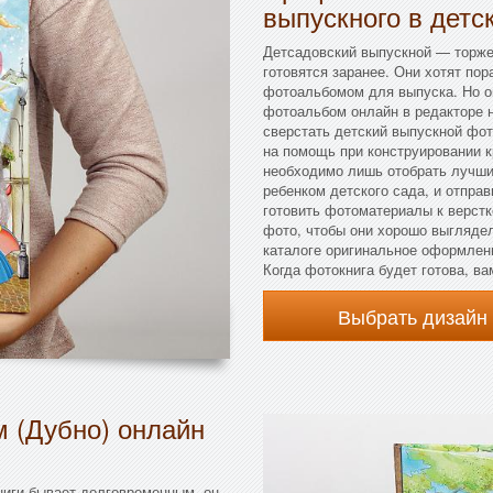
выпускного в детс
Детсадовский выпускной — торже
готовятся заранее. Они хотят по
фотоальбомом для выпуска. Но он
фотоальбом онлайн в редакторе 
сверстать детский выпускной фо
на помощь при конструировании 
необходимо лишь отобрать лучши
ребенком детского сада, и отпра
готовить фотоматериалы к верстк
фото, чтобы они хорошо выглядел
каталоге оригинальное оформлени
Когда фотокнига будет готова, ва
Выбрать дизайн
м (Дубно) онлайн
иги бывает долговременным, он