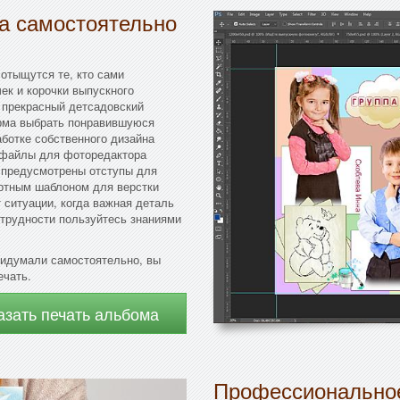
да самостоятельно
 отыщутся те, кто сами
к и корочки выпускного
 прекрасный детсадовский
рма выбрать понравившуюся
аботке собственного дизайна
 файлы для фоторедактора
и предусмотрены отступы для
артным шаблоном для верстки
 ситуации, когда важная деталь
 трудности пользуйтесь знаниями
ридумали самостоятельно, вы
ечать.
азать печать альбома
Профессиональное