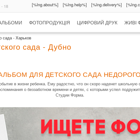
[%lng.about%]
[%lng.help%]
[%lng.delivery%]
[%lng.
 - 18
 АЛЬБОМИ
ФОТОПРОДУКЦІЯ
ЦИФРОВИЙ ДРУК
ЖИВІ 
 сада - Харьков
ского сада - Дубно
АЛЬБОМ ДЛЯ ДЕТСКОГО САДА НЕДОРОГО
обытие в жизни ребенка. Ему радостно, что он скоро наденет школьную 
споминания о беззаботном времени и детях, с которыми успел подружит
Студии Форма.