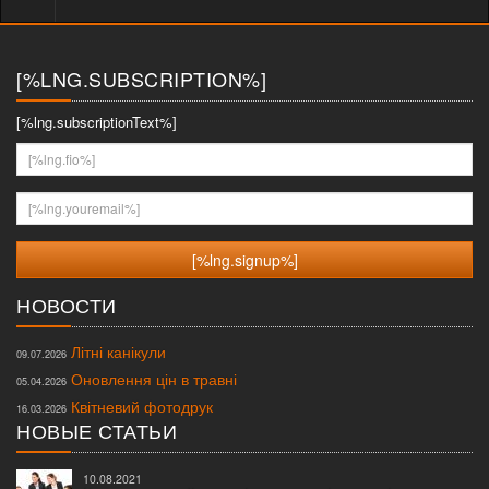
меню
[%LNG.SUBSCRIPTION%]
[%lng.subscriptionText%]
[%lng.fio%]
[%lng.youremail%]
НОВОСТИ
Літні канікули
09.07.2026
Оновлення цін в травні
05.04.2026
Квітневий фотодрук
16.03.2026
НОВЫЕ СТАТЬИ
10.08.2021