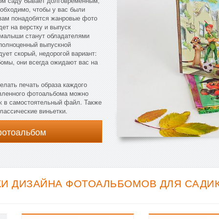
ком саду бывает долговременным,
еобходимо, чтобы у вас были
 вам понадобятся жанровые фото
дет на верстку и выпуск
 малыши станут обладателями
 полноценный выпускной
ует скорый, недорогой вариант:
омы, они всегда ожидают вас на
елать печать образа каждого
овленного фотоальбома можно
ок в самостоятельный файл. Также
классические виньетки.
фотоальбом
И ДИЗАЙНА ФОТОАЛЬБОМОВ ДЛЯ САДИКА