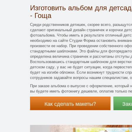
Изготовить альбом для детса
- Гоща
Среди родственников детишек, скорее всего, разыщутся
сделают оригинальный дизайн страничек и корочки дет
фотоальбома. Чтобы иметь в результате отличный дет
необходимо на сайте Студии Форма остановить внимани
произвести ее набор. При проведении собственного оф
стандартными шаблонами. Это файлы для фоторедактор
определена величина страничек и рассчитаны отступы 
Воспользовавшись стандартным шаблоном для верстки 
детском саду, у вас не будет ситуации, когда первост
будет на изгибе обложки. Если возникнут трудности сп
сотрудников задавайте вопросы нашим специалистам, о
При заказе альбома о выпуске с оформление, который 
вы будете иметь фотокнигу дешевле, оплатив только п
Как сделать макеты?
Зак