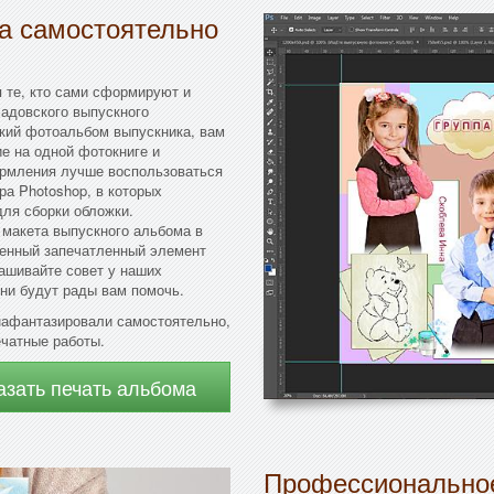
да самостоятельно
 те, кто сами сформируют и
садовского выпускного
ский фотоальбом выпускника, вам
е на одной фотокниге и
ормления лучше воспользоваться
а Photoshop, в которых
для сборки обложки.
макета выпускного альбома в
епенный запечатленный элемент
рашивайте совет у наших
ни будут рады вам помочь.
нафантазировали самостоятельно,
ечатные работы.
азать печать альбома
Профессиональное