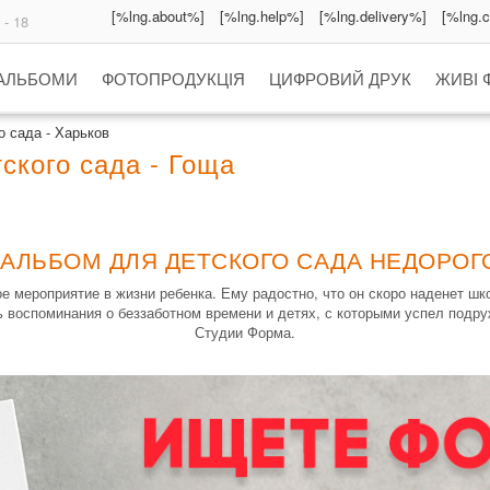
[%lng.about%]
[%lng.help%]
[%lng.delivery%]
[%lng.
 - 18
 АЛЬБОМИ
ФОТОПРОДУКЦІЯ
ЦИФРОВИЙ ДРУК
ЖИВІ 
 сада - Харьков
ского сада - Гоща
 АЛЬБОМ ДЛЯ ДЕТСКОГО САДА НЕДОРОГО
е мероприятие в жизни ребенка. Ему радостно, что он скоро наденет ш
 воспоминания о беззаботном времени и детях, с которыми успел подру
Студии Форма.