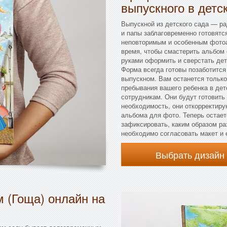
выпускного в детс
Выпускной из детского сада — ра
и папы заблаговременно готовятс
неповторимым и особенным фотоа
время, чтобы смастерить альбом 
руками оформить и сверстать де
Форма всегда готовы позаботится
выпускном. Вам останется только
пребывания вашего ребенка в дет
сотрудникам. Они будут готовить
необходимость, они откорректиру
альбома для фото. Теперь остает
зафиксировать, каким образом ра
необходимо согласовать макет и 
Выбрать дизайн
м (Гоща) онлайн на