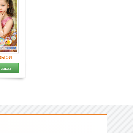
зыри
заказ