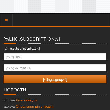
Показать
меню
[%LNG.SUBSCRIPTION%]
[%lng.subscriptionText%]
[%lng.fio%]
[%lng.youremail%]
НОВОСТИ
Літні канікули
09.07.2026
Оновлення цін в травні
05.04.2026