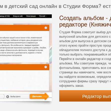
м в детский сад онлайн в Студии Форма? ес
Cоздать альбом - 
редакторе (Княжич
Студия Форма советует выбор дл
выпускной альбом для детского с
альбом для выпуска в детском са
этого нужно пройти простую проце
обладателем полного доступа к д
только выбрать понравившийся о
Перейти в онлайн редактор и соз
альбома. Мы советуем прежде, че
фотоальбома, приготовить все сн
странице вы намечаете, чем воспо
вы найдете возможным, определив
сотрудники фирмы сразу придут н
оформить заказ.
Редактор вы