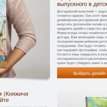
выпускного в детс
Детсадовский выпускной — радос
готовятся заранее. Они хотят пр
дизайнерским детсадовским фото
выпустить фотоальбом онлайн в 
придумать дизайн и сверстать ф
Форма всегда готовы позаботится
детсада. Вам необходимо лишь о
посещения вашим ребенком детск
сотрудникам. Они будут готовить
они подправят фотографии, чтобы
Остается лишь определить в ката
последовательности расположить
нужно будет утвердить макет и е
Выбрать дизайн
м (Княжичи
айте