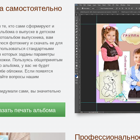
да самостоятельно
 те, кто сами сформируют и
льбома о выпуске в детском
фотоальбом выпускника, вам
юся фотокнигу и скачать ее для
спользоваться стандартными
в которых заданы параметры
бложки. Пользуясь общепринятым
 альбома, у вас не будет
ибе обложки. Если появятся
вайте вопросы нашим
ридумали сами, вы значительно
азать печать альбома
Профессиональное