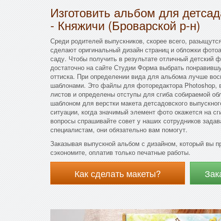
Изготовить альбом для детса
- Княжичи (Броварской р-н)
Среди родителей выпускников, скорее всего, разыщутся
сделают оригинальный дизайн страниц и обложки фотоа
саду. Чтобы получить в результате отличный детский 
достаточно на сайте Студии Форма выбрать понравившу
оттиска. При определении вида для альбома лучше во
шаблонами. Это файлы для фоторедактора Photoshop, 
листов и определены отступы для сгиба собираемой о
шаблоном для верстки макета детсадовского выпускного
ситуации, когда значимый элемент фото окажется на сг
вопросы спрашивайте совет у наших сотрудников зада
специалистам, они обязательно вам помогут.
Заказывая выпускной альбом с дизайном, который вы п
сэкономите, оплатив только печатные работы.
Как сделать макеты?
Зак