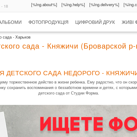
[%lng.about%]
[%lng.help%]
[%lng.delivery%]
[%lng.
 - 18
 АЛЬБОМИ
ФОТОПРОДУКЦІЯ
ЦИФРОВИЙ ДРУК
ЖИВІ 
 сада - Харьков
кого сада - Княжичи (Броварской р-
Я ДЕТСКОГО САДА НЕДОРОГО - КНЯЖИЧИ
ему торжественное действо в жизни ребенка. Ему радостно, что он скоро
нку сохранить воспоминания о беззаботном времени и детях, с которыми
детского сада от Студии Форма.