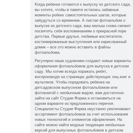
Когда ребенок готовится к выпуску из детского сада,
вы хотите, чтобы в памяти остались забавные
моменты робких самостоятельных шагов, которые
забудуться со временем. А листая фотоальбом о
выпуске из детского сада, ваш малыш снова сможет
посвятить себя воспоминаниям о прекрасной поре
детства. Первые друзья, любимые воспитатели,
костюмированные выступления или нарисованный
домик – все это можно вставить в файлы
фотоальбома.
Регулярно наши художники создают новые варианты
оформления фотоальбомов для выпуска в детском
саду. Мы хотим всегда поражать ребят,
воспроизводя на страницах действующих лиц книг и
мультиков. Чтобы порадовать ребенка на
детсадовском выпускном фотоальбомом или
фотокнигой с необычным видом, вам достаточно
зайти на сайт Студии Форма и остановиться на
одном варианте из предложенного перечня.
Специалисты Студии Форма неустанно увеличивают
ассортимент фотоальбомов за счет использования
новых технологий и элементов оформления. На
сайте можно найти модные тенденции необычных
версий для выпускных фотоальбомов в детском