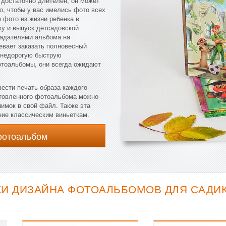
 достаточно длителен, он может
о, чтобы у вас имелись фото всех
 фото из жизни ребенка в
ку и выпуск детсадовской
ладателями альбома на
певает заказать полновесный
 недорогую быструю
фотоальбомы, они всегда ожидают
ести печать образа каждого
отовленного фотоальбома можно
имок в свой файл. Также эта
ение классическим виньеткам.
фотоальбом
И ДИЗАЙНА ФОТОАЛЬБОМОВ ДЛЯ САДИКА