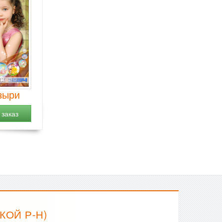
зыри
заказ
КОЙ Р-Н)