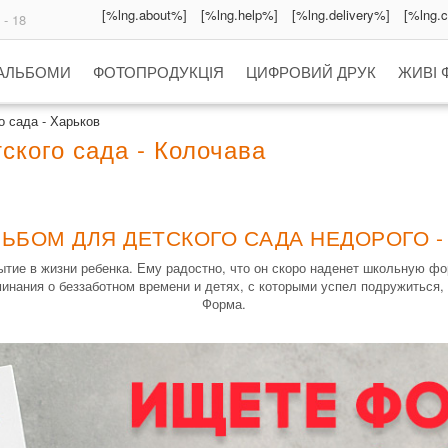
[%lng.about%]
[%lng.help%]
[%lng.delivery%]
[%lng.
 - 18
 АЛЬБОМИ
ФОТОПРОДУКЦІЯ
ЦИФРОВИЙ ДРУК
ЖИВІ 
 сада - Харьков
кого сада - Колочава
ЛЬБОМ ДЛЯ ДЕТСКОГО САДА НЕДОРОГО -
ие в жизни ребенка. Ему радостно, что он скоро наденет школьную фо
инания о беззаботном времени и детях, с которыми успел подружиться, 
Форма.