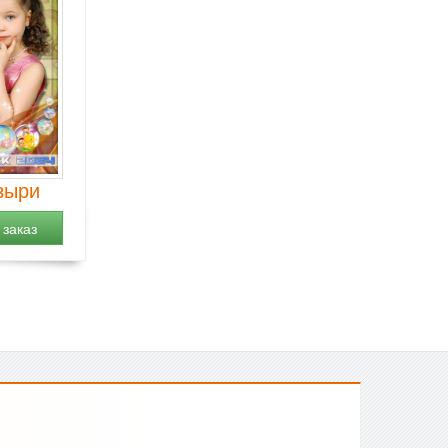
зыри
заказ