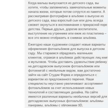
Когда малыш выпускается из детского сада, вы
хотите, чтобы запомнились замечательные моменты
начала жизни, которые потом сотрутся из памяти. А
рассматривая фотографии в альбоме о выпуске из
детского сада, ваш взрослый сын или дочь всегда
сможет окунуться в воспоминания о прекрасной поре
детства. Первые друзья, дорогие воспитатели,
выступление на утреннике или ежик из пластилина –
все это можно отобразить в снимках альбома.
Ежегодно наши художники создают новые варианты
оформления фотоальбомов для выпуска в детском
саду. Мы стараемся обрадовать маленьких
клиентов, отражая в альбомах действующих лиц книг
и мультиков. Чтобы доставить удовольствие ребенку
на детсадовском выпускном фотоальбомом или
фотокнигой с необычным видом, вам достаточно
зайти на сайт Студии Форма и определиться с
вариантом из предложенного перечня. Наши
специалисты неустанно увеличивают ассортимент
фотоальбомов за счет использования новых
технологий и составляющих дизайна. На сайте
имеются различные варианты необычных версий для
детсадовских выпускных фотоальбомов: альбомы-
панорамы, альбомы с обложками 3D,