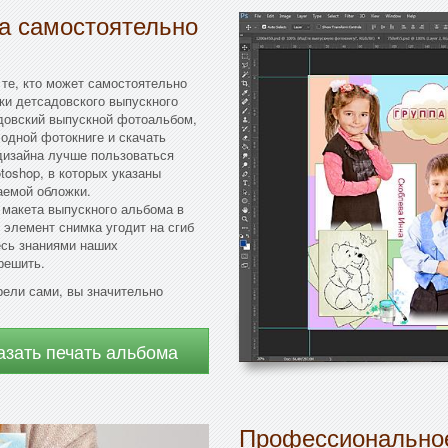
да самостоятельно
 те, кто может самостоятельно
ки детсадовского выпускного
адовский выпускной фотоальбом,
одной фотокниге и скачать
 дизайна лучше пользоваться
oshop, в которых указаны
аемой обложки.
макета выпускного альбома в
 элемент снимка угодит на сгиб
есь знаниями наших
решить.
рели сами, вы значительно
азать печать альбома
Профессиональное