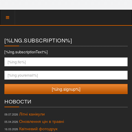
Показать
меню
[%LNG.SUBSCRIPTION%]
[%lng.subscriptionText%]
[%lng.fio%]
[%lng.youremail%]
НОВОСТИ
Літні канікули
09.07.2026
Оновлення цін в травні
05.04.2026
Квітневий фотодрук
16.03.2026