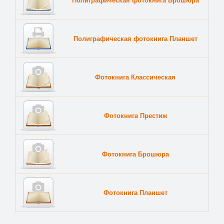
Полиграфическая фотокнига Планшет
Тве
Фотокнига Классическая
Фотокнига Престиж
Фотокнига Брошюра
Фотокнига Планшет
Тве