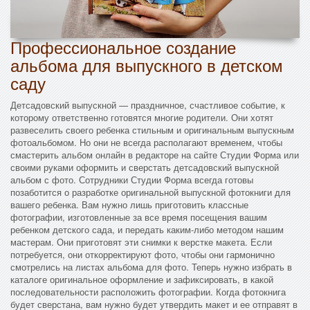
Профессиональное создание
альбома для выпускного в детском
саду
Детсадовский выпускной — праздничное, счастливое событие, к
которому ответственно готовятся многие родители. Они хотят
развеселить своего ребенка стильным и оригинальным выпускным
фотоальбомом. Но они не всегда располагают временем, чтобы
смастерить альбом онлайн в редакторе на сайте Студии Форма или
своими руками оформить и сверстать детсадовский выпускной
альбом с фото. Сотрудники Студии Форма всегда готовы
позаботится о разработке оригинальной выпускной фотокниги для
вашего ребенка. Вам нужно лишь приготовить классные
фотографии, изготовленные за все время посещения вашим
ребенком детского сада, и передать каким-либо методом нашим
мастерам. Они приготовят эти снимки к верстке макета. Если
потребуется, они откорректируют фото, чтобы они гармонично
смотрелись на листах альбома для фото. Теперь нужно избрать в
каталоге оригинальное оформление и зафиксировать, в какой
последовательности расположить фотографии. Когда фотокнига
будет сверстана, вам нужно будет утвердить макет и ее отправят в