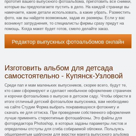
прототип вашего выпускного фотоальбома, приготовить все снимки,
которые вы предполагаете пустить в дело. На каждой странице вы
намечаете, какие детали использовать, а какие убрать. Разместить
фото, как вы найдете возможным, задав их размеры. Если у вас
возникнут затруднения, то специалисты фирмы сразу придут на
помощь. Когда макет будет готов, смело делайте заказ.
Редактор выпускных фотоальбомов онлайн
Изготовить альбом для детсада
самостоятельно - Купянск-Узловой
Среди пап и мам маленьких выпускников, скорее всего, будут те,
кто сами сформируют и сделают необычное оформление страничек
и корочки фотоальбома о выпуске в детском саду. Чтобы обрести в
итоге отличный детский фотоальбом выпускника, вам необходимо
на сайте Студии Форма выбрать понравившуюся фотокнигу и
скачать ее для оттиска. При проведении собственного оформления
лучше применять стереотипные фотошаблоны. Это файлы для
фоторедактора Photoshop, в которых заданы параметры листов и
определены отступы для сгиба собираемой обложки. Пользуясь
общепринятым шаблоном для верстки макета выпускного альбома