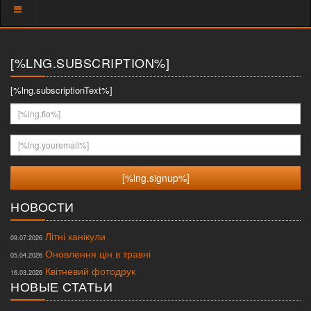
Показать
меню
[%LNG.SUBSCRIPTION%]
[%lng.subscriptionText%]
[%lng.fio%]
[%lng.youremail%]
НОВОСТИ
Літні канікули
09.07.2026
Оновлення цін в травні
05.04.2026
Квітневий фотодрук
16.03.2026
НОВЫЕ СТАТЬИ