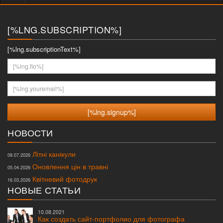
меню
[%LNG.SUBSCRIPTION%]
[%lng.subscriptionText%]
[%lng.fio%]
[%lng.youremail%]
НОВОСТИ
Літні канікули
09.07.2026
Оновлення цін в травні
05.04.2026
Квітневий фотодрук
16.03.2026
НОВЫЕ СТАТЬИ
10.08.2021
Как создать сайт-портфолио для фотографа