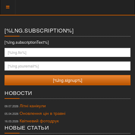
Показать
меню
[%LNG.SUBSCRIPTION%]
[%lng.subscriptionText%]
[%lng.fio%]
[%lng.youremail%]
НОВОСТИ
Літні канікули
09.07.2026
Оновлення цін в травні
05.04.2026
Квітневий фотодрук
16.03.2026
НОВЫЕ СТАТЬИ