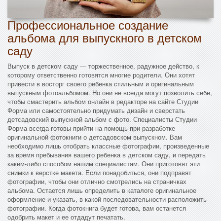
Профессиональное создание
альбома для выпускного в детском
саду
Выпуск в детском саду — торжественное, радужное действо, к
которому ответственно готовятся многие родители. Они хотят
привести в восторг своего ребенка стильным и оригинальным
выпускным фотоальбомом. Но они не всегда могут позволить себе,
чтобы смастерить альбом онлайн в редакторе на сайте Студии
Форма или самостоятельно придумать дизайн и сверстать
детсадовский выпускной альбом с фото. Специалисты Студии
Форма всегда готовы прийти на помощь при разработке
оригинальной фотокниги о детсадовском выпускном. Вам
необходимо лишь отобрать классные фотографии, произведенные
за время пребывания вашего ребенка в детском саду, и передать
каким-либо способом нашим специалистам. Они приготовят эти
снимки к верстке макета. Если понадобиться, они подправят
фотографии, чтобы они отлично смотрелись на страничках
альбома. Остается лишь определить в каталоге оригинальное
оформление и указать, в какой последовательности расположить
фотографии. Когда фотокнига будет готова, вам останется
одобрить макет и ее отдадут печатать.