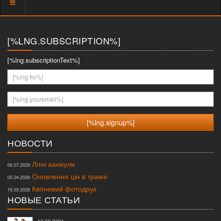
Показать
меню
[%LNG.SUBSCRIPTION%]
[%lng.subscriptionText%]
[%lng.fio%]
[%lng.youremail%]
НОВОСТИ
Літні канікули
09.07.2026
Оновлення цін в травні
05.04.2026
Квітневий фотодрук
16.03.2026
НОВЫЕ СТАТЬИ