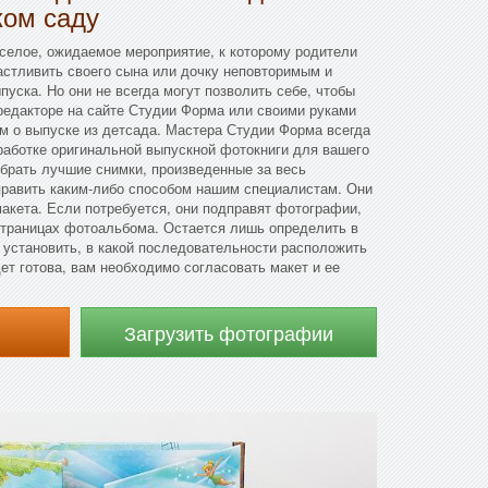
ком саду
селое, ожидаемое мероприятие, к которому родители
частливить своего сына или дочку неповторимым и
ска. Но они не всегда могут позволить себе, чтобы
редакторе на сайте Студии Форма или своими руками
м о выпуске из детсада. Мастера Студии Форма всегда
работке оригинальной выпускной фотокниги для вашего
обрать лучшие снимки, произведенные за весь
править каким-либо способом нашим специалистам. Они
макета. Если потребуется, они подправят фотографии,
страницах фотоальбома. Остается лишь определить в
 установить, в какой последовательности расположить
ет готова, вам необходимо согласовать макет и ее
Загрузить фотографии