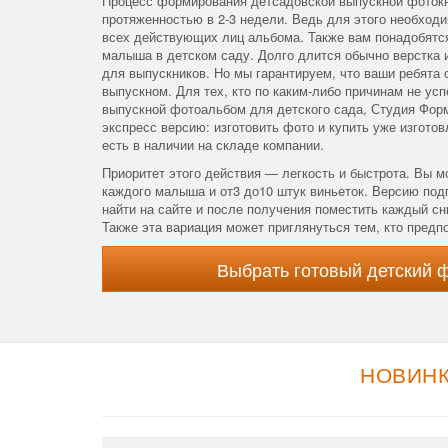
Процесс формирования детсадовской выпускной фоток
протяженностью в 2-3 недели. Ведь для этого необходи
всех действующих лиц альбома. Также вам понадобятс
малыша в детском саду. Долго длится обычно верстка 
для выпускников. Но мы гарантируем, что ваши ребята
выпускном. Для тех, кто по каким-либо причинам не ус
выпускной фотоальбом для детского сада, Студия Фо
экспресс версию: изготовить фото и купить уже изгото
есть в наличии на складе компании.
Приоритет этого действия — легкость и быстрота. Вы м
каждого малыша и от3 до10 штук виньеток. Версию по
найти на сайте и после получения поместить каждый с
Также эта вариация может приглянуться тем, кто предп
Выбрать готовый детский 
НОВИНК