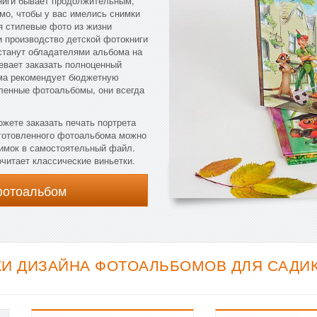
ниги бывает продолжительным,
мо, чтобы у вас имелись снимки
я стилевые фото из жизни
и производство детской фотокниги
 станут обладателями альбома на
певает заказать полноценный
рма рекомендует бюджетную
вленные фотоальбомы, они всегда
ожете заказать печать портрета
дготовленного фотоальбома можно
нимок в самостоятельный файл.
очитает классические виньетки.
фотоальбом
И ДИЗАЙНА ФОТОАЛЬБОМОВ ДЛЯ САДИКА