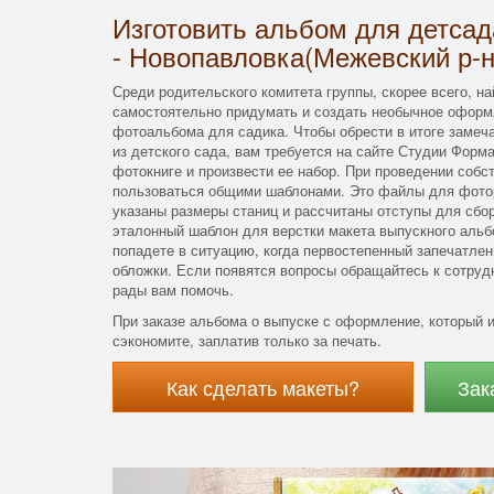
Изготовить альбом для детса
- Новопавловка(Межевский р-н
Среди родительского комитета группы, скорее всего, на
самостоятельно придумать и создать необычное оформл
фотоальбома для садика. Чтобы обрести в итоге заме
из детского сада, вам требуется на сайте Студии Форм
фотокниге и произвести ее набор. При проведении соб
пользоваться общими шаблонами. Это файлы для фотор
указаны размеры станиц и рассчитаны отступы для сбо
эталонный шаблон для верстки макета выпускного альбо
попадете в ситуацию, когда первостепенный запечатлен
обложки. Если появятся вопросы обращайтесь к сотру
рады вам помочь.
При заказе альбома о выпуске с оформление, который 
сэкономите, заплатив только за печать.
Как сделать макеты?
Зак