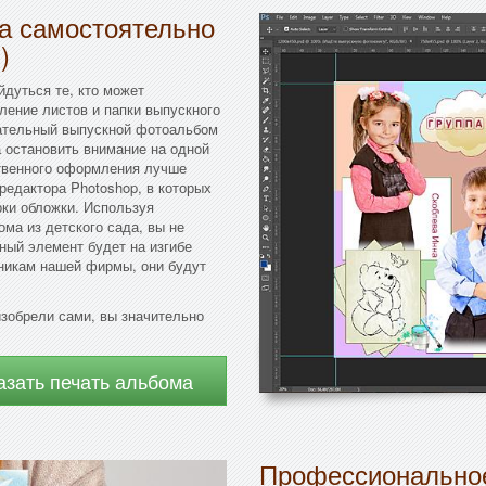
да самостоятельно
)
йдуться те, кто может
ение листов и папки выпускного
чательный выпускной фотоальбом
а остановить внимание на одной
ственного оформления лучше
едактора Photoshop, в которых
рки обложки. Используя
ма из детского сада, вы не
ный элемент будет на изгибе
дникам нашей фирмы, они будут
изобрели сами, вы значительно
азать печать альбома
Профессиональное