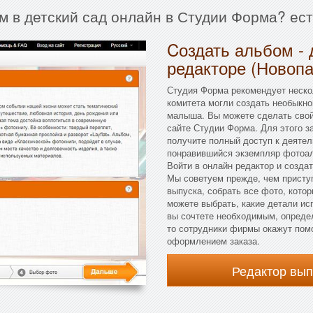
м в детский сад онлайн в Студии Форма? ес
Cоздать альбом - 
редакторе (Новопа
Студия Форма рекомендует нескол
комитета могли создать необыкн
малыша. Вы можете сделать свой
сайте Студии Форма. Для этого за
получите полный доступ к деятел
понравившийся экземпляр фотоал
Войти в онлайн редактор и созда
Мы советуем прежде, чем присту
выпуска, собрать все фото, котор
можете выбрать, какие детали исп
вы сочтете необходимым, определ
то сотрудники фирмы окажут помо
оформлением заказа.
Редактор вы