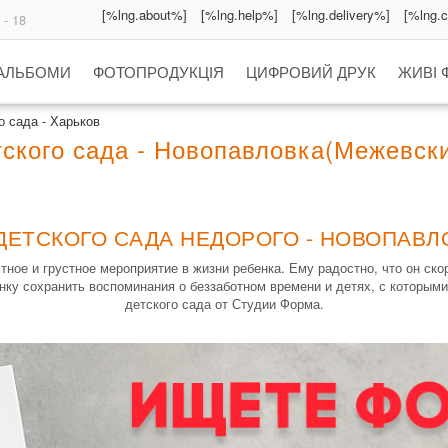
[%lng.about%]
[%lng.help%]
[%lng.delivery%]
[%lng.
 - 18
 АЛЬБОМИ
ФОТОПРОДУКЦІЯ
ЦИФРОВИЙ ДРУК
ЖИВІ 
 сада - Харьков
ского сада - Новопавловка(Межевски
ДЕТСКОГО САДА НЕДОРОГО - НОВОПАВЛ
ое и грустное мероприятие в жизни ребенка. Ему радостно, что он скор
нку сохранить воспоминания о беззаботном времени и детях, с которыми
детского сада от Студии Форма.