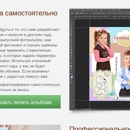
да самостоятельно
йдуться те, кто сами разработают
ма о выпуске в детском саду.
 выпускной фотоальбом, вам
ой фотокниге и скачать шаблоны
чше применять стереотипные
, в которых заданы параметры
ложки. Используя эталонный
ого сада, у вас не будет
ибе обложки. Если возникнут
и с радостью помогут вам.
нафантазировали самостоятельно,
олько за печать.
азать печать альбома
Профессиональное