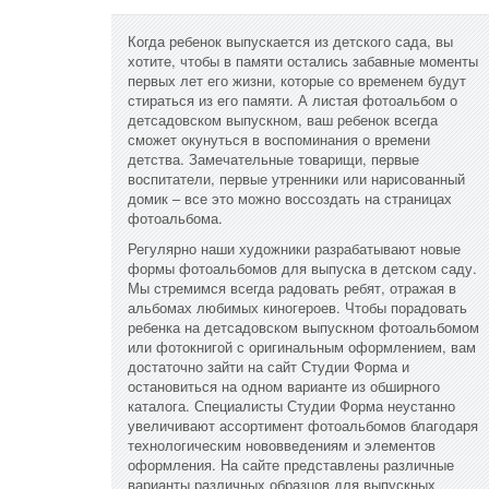
Когда ребенок выпускается из детского сада, вы
хотите, чтобы в памяти остались забавные моменты
первых лет его жизни, которые со временем будут
стираться из его памяти. А листая фотоальбом о
детсадовском выпускном, ваш ребенок всегда
сможет окунуться в воспоминания о времени
детства. Замечательные товарищи, первые
воспитатели, первые утренники или нарисованный
домик – все это можно воссоздать на страницах
фотоальбома.
Регулярно наши художники разрабатывают новые
формы фотоальбомов для выпуска в детском саду.
Мы стремимся всегда радовать ребят, отражая в
альбомах любимых киногероев. Чтобы порадовать
ребенка на детсадовском выпускном фотоальбомом
или фотокнигой с оригинальным оформлением, вам
достаточно зайти на сайт Студии Форма и
остановиться на одном варианте из обширного
каталога. Специалисты Студии Форма неустанно
увеличивают ассортимент фотоальбомов благодаря
технологическим нововведениям и элементов
оформления. На сайте представлены различные
варианты различных образцов для выпускных