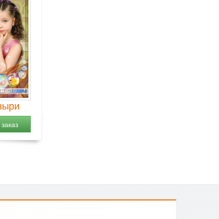
зыри
заказ