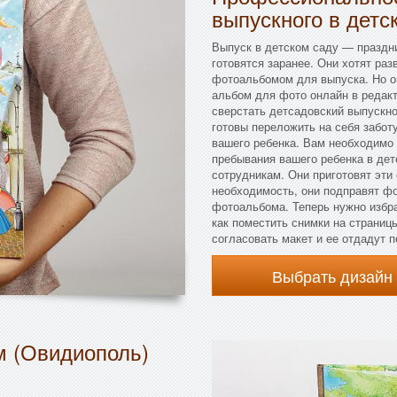
выпускного в детс
Выпуск в детском саду — праздни
готовятся заранее. Они хотят ра
фотоальбомом для выпуска. Но он
альбом для фото онлайн в редак
сверстать детсадовский выпускн
готовы переложить на себя забот
вашего ребенка. Вам необходимо
пребывания вашего ребенка в дет
сотрудникам. Они приготовят эти 
необходимость, они подправят фо
фотоальбома. Теперь нужно избра
как поместить снимки на страниц
согласовать макет и ее отдадут п
Выбрать дизайн
м (Овидиополь)