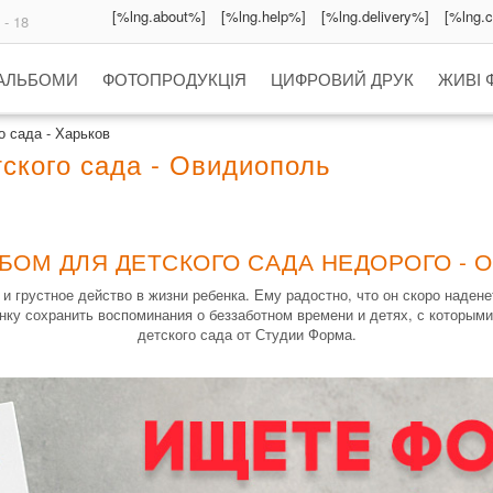
[%lng.about%]
[%lng.help%]
[%lng.delivery%]
[%lng.
 - 18
 АЛЬБОМИ
ФОТОПРОДУКЦІЯ
ЦИФРОВИЙ ДРУК
ЖИВІ 
 сада - Харьков
ского сада - Овидиополь
БОМ ДЛЯ ДЕТСКОГО САДА НЕДОРОГО -
 грустное действо в жизни ребенка. Ему радостно, что он скоро наден
нку сохранить воспоминания о беззаботном времени и детях, с которыми
детского сада от Студии Форма.