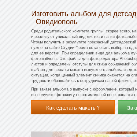
Изготовить альбом для детса
- Овидиополь
Среди родительского комитета группы, скорее всего, на
и реализуют уникальный вид листов и папки фотоальбо
Чтобы получить в результате прекрасный детсадовский
нужно на сайте Студии Форма остановить выбор на одн
для ее верстки. При определении вида для альбома лу
фотошаблоны. Это файлы для фоторедактора Photoshop
листов и определены отступы для сгиба собираемой об
шаблон для верстки макета выпускного альбома из детск
ситуации, когда ценный элемент снимка окажется на сг
трудности обращайтесь к сотрудникам нашей фирмы, он
При заказе альбома о выпуске с оформление, который 
вы получите фотокнигу по оптимальной цене, заплатив т
Как сделать макеты?
Зак