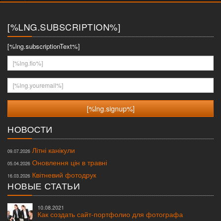
меню
[%LNG.SUBSCRIPTION%]
[%lng.subscriptionText%]
[%lng.fio%]
[%lng.youremail%]
НОВОСТИ
Літні канікули
09.07.2026
Оновлення цін в травні
05.04.2026
Квітневий фотодрук
16.03.2026
НОВЫЕ СТАТЬИ
10.08.2021
Как создать сайт-портфолио для фотографа