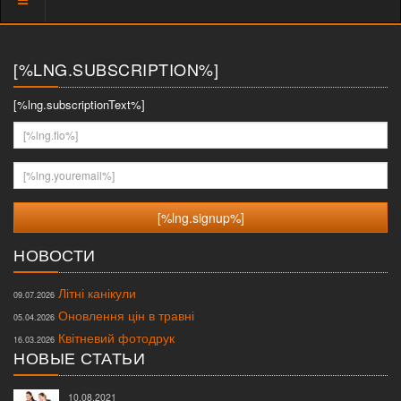
меню
[%LNG.SUBSCRIPTION%]
[%lng.subscriptionText%]
[%lng.fio%]
[%lng.youremail%]
НОВОСТИ
Літні канікули
09.07.2026
Оновлення цін в травні
05.04.2026
Квітневий фотодрук
16.03.2026
НОВЫЕ СТАТЬИ
10.08.2021