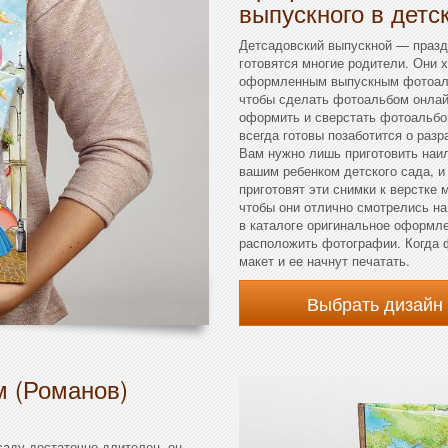
выпускного в детс
Детсадовский выпускной — праздн
готовятся многие родители. Они 
оформленным выпускным фотоаль
чтобы сделать фотоальбом онлай
оформить и сверстать фотоальбо
всегда готовы позаботится о разр
Вам нужно лишь приготовить наи
вашим ребенком детского сада, и
приготовят эти снимки к верстке 
чтобы они отлично смотрелись на
в каталоге оригинальное оформле
расположить фотографии. Когда ф
макет и ее начнут печатать.
Выбрать дизайн
м (Романов)
саду достаточно длителен, он