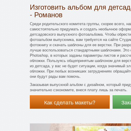
Изготовить альбом для детса
- Романов
Среди родительского комитета группы, скорее всего, на
самостоятельно придумать и создать необычное оформ
детсадовского выпускного фотоальбома. Чтобы обрести
фотоальбом выпускника, вам требуется на сайте Студ
фотокнигу и скачать шаблоны для ее верстки. При разр
лучше воспользоваться стандартными шаблонами. Это
Photoshop, в которых заданы параметры листов и рассч
обложки. Пользуясь общепринятым шаблоном для верст
из детсада, у вас не будет ситуации, когда значимый э
обложки. При любых возникших затруднениях обращайт
они будут рады вам помочь.
Заказывая выпускной альбом с дизайном, который при
значительно сэкономите, внеся плату лишь за печать.
Как сделать макеты?
Зак