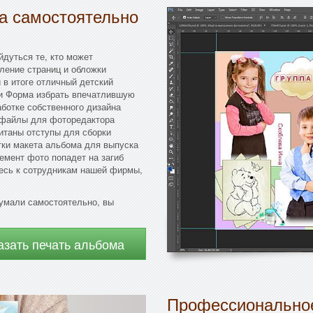
да самостоятельно
йдуться те, кто может
ление страниц и обложки
 в итоге отличный детский
ии Форма избрать впечатлившую
аботке собственного дизайна
 файлы для фоторедактора
итаны отступы для сборки
ки макета альбома для выпуска
лемент фото попадет на загиб
есь к сотрудникам нашей фирмы,
думали самостоятельно, вы
азать печать альбома
Профессиональное