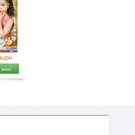
зыри
заказ