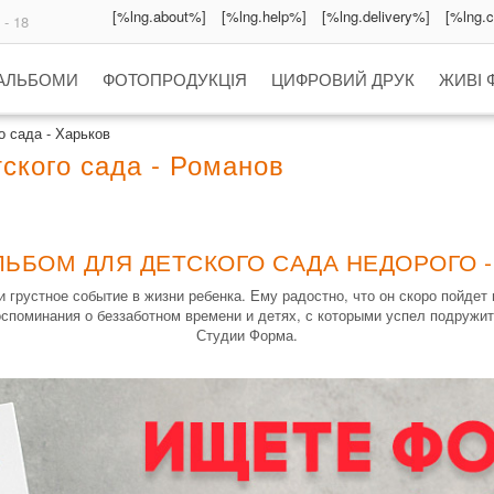
[%lng.about%]
[%lng.help%]
[%lng.delivery%]
[%lng.
 - 18
 АЛЬБОМИ
ФОТОПРОДУКЦІЯ
ЦИФРОВИЙ ДРУК
ЖИВІ 
 сада - Харьков
ского сада - Романов
ЛЬБОМ ДЛЯ ДЕТСКОГО САДА НЕДОРОГО 
грустное событие в жизни ребенка. Ему радостно, что он скоро пойдет 
споминания о беззаботном времени и детях, с которыми успел подружит
Студии Форма.