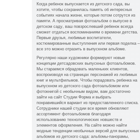
Когда ребенок выпускается из детского сада, вы
хотите, чтобы сохранилась память об интересных
событиях начала жизни, которые потом сотрутся из
памяти. А просматривая фотоальбом о выпуске в
детском саду, ваш повзрослевший ребенок всегда
сможет отдаться воспоминаниям о времени детства.
Первые друзья, любимые воспитатели,
костюмированные выступления или первая поделка –
все это можно отразить в выпускном альбоме.
Регулярно наши художники формируют новые
концепции детсадовских выпускных фотоальбомов.
Мы стараемся обрадовать маленьких клиентов,
воспроизводя на страницах персонажей из любимых
книг и мультфильмов. Чтобы порадовать ребенка на
выпускном из детского сада фотоальбомом или
фотокнигой с необычным видом, вам достаточно
зайти на сайт Студии Форма и выбрать
понравившийся вариант из предоставленного списка.
Сотрудники нашей студии все время обновляют
ассортимент фотоальбомов благодаря
использованию технологических новшеств и
элементов оформления. На сайте можно найти
модные тенденции необычных версий для выпускных
альбомов из детского сада: альбомы-панорамы,