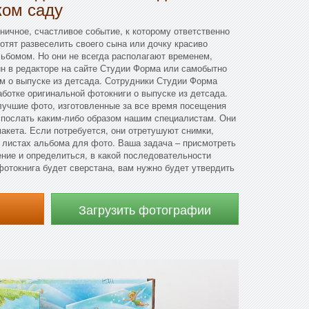
ком саду
ичное, счастливое событие, к которому ответственно
хотят развеселить своего сына или дочку красиво
бомом. Но они не всегда располагают временем,
н в редакторе на сайте Студии Форма или самобытно
м о выпуске из детсада. Сотрудники Студии Форма
аботке оригинальной фотокниги о выпуске из детсада.
лучшие фото, изготовленные за все время посещения
 послать каким-либо образом нашим специалистам. Они
макета. Если потребуется, они отретушуют снимки,
 листах альбома для фото. Ваша задача – присмотреть
ние и определиться, в какой последовательности
отокнига будет сверстана, вам нужно будет утвердить
Загрузить фотографии