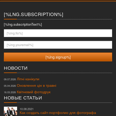
меню
[%LNG.SUBSCRIPTION%]
[%lng.subscriptionText%]
[%lng.fio%]
[%lng.youremail%]
НОВОСТИ
Літні канікули
09.07.2026
Оновлення цін в травні
05.04.2026
Квітневий фотодрук
16.03.2026
НОВЫЕ СТАТЬИ
10.08.2021
Как создать сайт-портфолио для фотографа