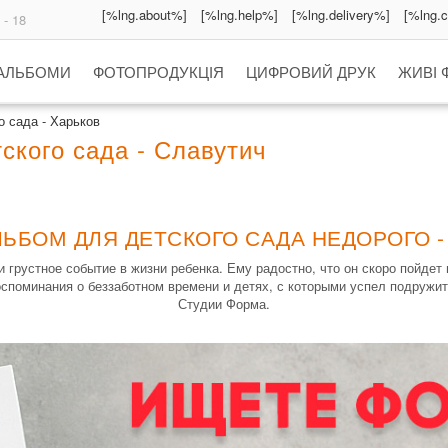
[%lng.about%]
[%lng.help%]
[%lng.delivery%]
[%lng.
 - 18
 АЛЬБОМИ
ФОТОПРОДУКЦІЯ
ЦИФРОВИЙ ДРУК
ЖИВІ 
 сада - Харьков
ского сада - Славутич
ЛЬБОМ ДЛЯ ДЕТСКОГО САДА НЕДОРОГО -
грустное событие в жизни ребенка. Ему радостно, что он скоро пойдет 
споминания о беззаботном времени и детях, с которыми успел подружит
Студии Форма.