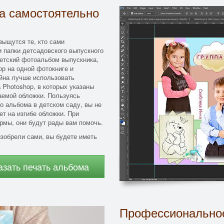
да самостоятельно
зыщутся те, кто сами
и папки детсадовского выпускного
детский фотоальбом выпускника,
ор на одной фотокниге и
айна лучше использовать
Photoshop, в которых указаны
аемой обложки. Пользуясь
 альбома в детском саду, вы не
ет на изгибе обложки. При
рмы, они будут рады вам помочь.
изобрели сами, вы будете иметь
азать печать альбома
Профессиональное