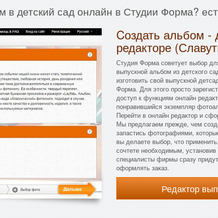
м в детский сад онлайн в Студии Форма? ес
Cоздать альбом - 
редакторе (Славут
Студия Форма советует выбор для
выпускной альбом из детского са
изготовить свой выпускной детса
Форма. Для этого просто зарегис
доступ к функциям онлайн редакт
понравившийся экземпляр фотоал
Перейти в онлайн редактор и сф
Мы предлагаем прежде, чем созд
запастись фотографиями, которые
вы делаете выбор, что применить,
сочтете необходимым, установив 
специалисты фирмы сразу придут
оформлять заказ.
Редактор вы