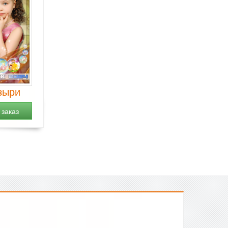
зыри
заказ