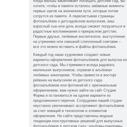
Когда малыш заканчивает посещать детский сад, вы
хотите, чтобы в памяти остались забавные моменты
первых шагов на жизненном пути, которые потом
сотрутся из памяти. А перелистывая страницы
фотоальбома о детсадовском выпускном, ваш
взрослый сын или дочь всегда сможет погрузиться в
радостные воспоминания о прекрасном детстве.
Первые друзья, любимые воспитатели, выступление
на утреннике или смешной слепленный снеговик –
все это можно вставить в файлы фотоальбома.
Каждый год наши художники создают новые
варианты оформления фотоальбомов для выпуска из
детского сада. Мы стремимся всегда радовать
маленьких выпускников, отражая в альбомах
любимых киногероев. Чтобы привести в восторг
ребенка на выпускном из детского сада
фотоальбомом или фотокнигой с оригинальным
оформлением, вам нужно зайти на сайт Студии
Форма и остановиться на одном варианте из
предложенного перечня. Сотрудники нашей студии
неустанно увеличивают ассортимент фотоальбомов
за счет новаций в технологии и элементов
оформления. На сайте представлены модные
тенденции конструктивных решений для выпускных
фотоальбомов в детском саду: альбомы-панорамы,