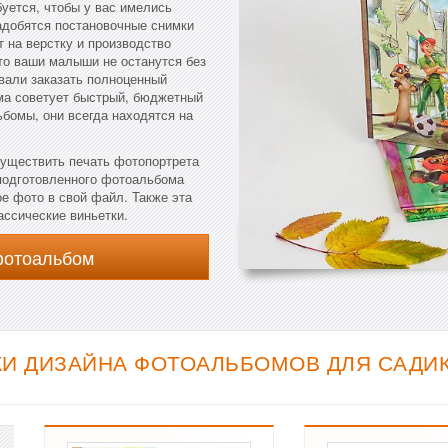
буется, чтобы у вас имелись
адобятся постановочные снимки
 на верстку и производство
то ваши малыши не останутся без
евали заказать полноценный
ма советует быстрый, бюджетный
ьбомы, они всегда находятся на
существить печать фотопортрета
 подготовленного фотоальбома
е фото в свой файл. Также эта
ассические виньетки.
фотоальбом
И ДИЗАЙНА ФОТОАЛЬБОМОВ ДЛЯ САДИКА