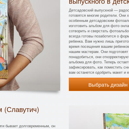
выпускного в детс
Детсадовский выпускной — радост
готовятся многие родители. Они 
особенным детсадовским фотоаль
изготовить альбом для фото онла
сотворить и сверстать фотоальбо
всегда готовы позаботится о фор
ребенка. Вам нужно лишь пригото
время посещения вашим ребенком 
нашим мастерам. Они подготовят
понадобиться, они откорректирую
альбома для фото. Теперь остает
зафиксировать, как поместить сн
вам останется одобрить макет и е
Выбрать дизайн
м (Славутич)
иги бывает долговременным, он