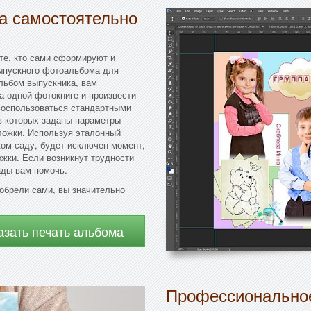
да самостоятельно
те, кто сами сформируют и
ыпускного фотоальбома для
альбом выпускника, вам
а одной фотокниге и произвести
 воспользоваться стандартными
в которых заданы параметры
ложки. Используя эталонный
ком саду, будет исключен момент,
ожки. Если возникнут трудности
ады вам помочь.
зобрели сами, вы значительно
азать печать альбома
Профессиональное