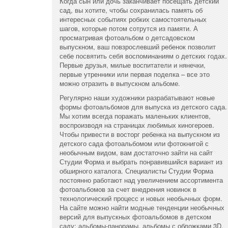
Когда сын или дочь заканчивает посещать детский
сад, вы хотите, чтобы сохранилась память об
интересных событиях робких самостоятельных
шагов, которые потом сотрутся из памяти. А
просматривая фотоальбом о детсадовском
выпускном, ваш повзрослевший ребенок позволит
себе посвятить себя воспоминаниям о детских годах.
Первые друзья, милые воспитатели и нянечки,
первые утренники или первая поделка – все это
можно отразить в выпускном альбоме.
Регулярно наши художники разрабатывают новые
формы фотоальбомов для выпуска из детского сада.
Мы хотим всегда поражать маленьких клиентов,
воспроизводя на страницах любимых киногероев.
Чтобы привести в восторг ребенка на выпускном из
детского сада фотоальбомом или фотокнигой с
необычным видом, вам достаточно зайти на сайт
Студии Форма и выбрать понравившийся вариант из
обширного каталога. Специалисты Студии Форма
постоянно работают над увеличением ассортимента
фотоальбомов за счет внедрения новинок в
технологический процесс и новых необычных форм.
На сайте можно найти модные тенденции необычных
версий для выпускных фотоальбомов в детском
саду: альбомы-панорамы, альбомы с обложками 3D,