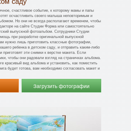
ком саду
чное, счастливое событие, к которому мамы и папы
хотят осчастливить своего малыша неповторимым и
бомом. Но они не всегда располагают временем, чтобы
дакторе на сайте Студии Форма или самостоятельно
етский выпускной фотоальбом. Сотрудники Студии
омощь при разработке оригинальной выпускной
Вам нужно лишь приготовить классные фотографии,
ашего ребенка в детском саду, и отправить каким-либо
 приготовят эти снимки к верстке макета. Если
мки, чтобы они радовали взгляд на страничках альбома.
ге красивый вид альбома и установить, как поместить
нига будет готова, вам необходимо согласовать макет и
Загрузить фотографии