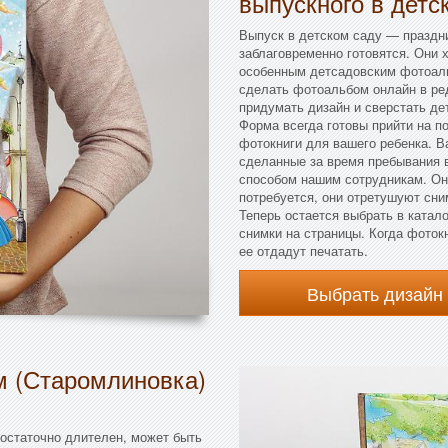
выпускного в детс
Выпуск в детском саду — праздни
заблаговременно готовятся. Они 
особенным детсадовским фотоаль
сделать фотоальбом онлайн в ре
придумать дизайн и сверстать д
Форма всегда готовы прийти на п
фотокниги для вашего ребенка. 
сделанные за время пребывания в
способом нашим сотрудникам. Они
потребуется, они отретушуют сни
Теперь остается выбрать в катало
снимки на страницы. Когда фоток
ее отдадут печатать.
Выбрать дизайн
м (Старомлиновка)
остаточно длителен, может быть