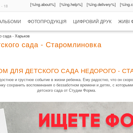
[%lng.about%]
[%lng.help%]
[%lng.delivery%]
[%lng.
 - 18
 АЛЬБОМИ
ФОТОПРОДУКЦІЯ
ЦИФРОВИЙ ДРУК
ЖИВІ 
 сада - Харьков
ского сада - Старомлиновка
ОМ ДЛЯ ДЕТСКОГО САДА НЕДОРОГО - С
стное и грустное событие в жизни ребенка. Ему радостно, что он скоро
нку сохранить воспоминания о беззаботном времени и детях, с которыми
детского сада от Студии Форма.