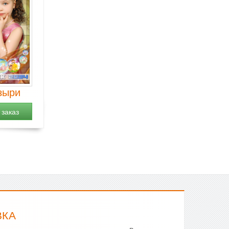
зыри
заказ
ВКА