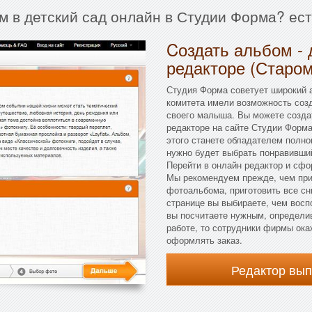
м в детский сад онлайн в Студии Форма? ес
Cоздать альбом - 
редакторе (Старо
Студия Форма советует широкий а
комитета имели возможность соз
своего малыша. Вы можете создат
редакторе на сайте Студии Форма.
этого станете обладателем полно
нужно будет выбрать понравивши
Перейти в онлайн редактор и сф
Мы рекомендуем прежде, чем при
фотоальбома, приготовить все сн
странице вы выбираете, чем воспо
вы посчитаете нужным, определив
работе, то сотрудники фирмы ока
оформлять заказ.
Редактор вы