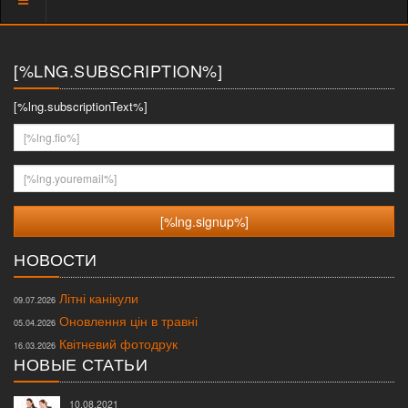
меню
[%LNG.SUBSCRIPTION%]
[%lng.subscriptionText%]
[%lng.fio%]
[%lng.youremail%]
НОВОСТИ
Літні канікули
09.07.2026
Оновлення цін в травні
05.04.2026
Квітневий фотодрук
16.03.2026
НОВЫЕ СТАТЬИ
10.08.2021