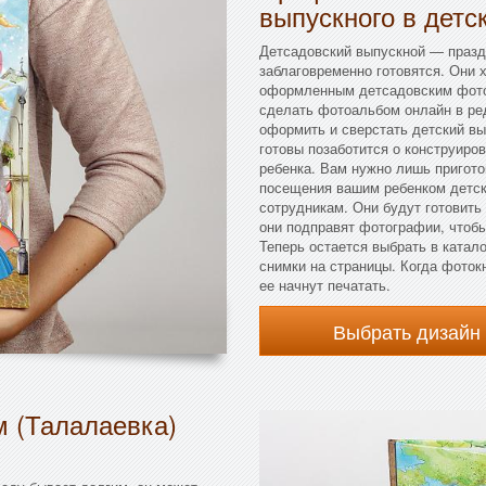
выпускного в детс
Детсадовский выпускной — праздн
заблаговременно готовятся. Они 
оформленным детсадовским фотоа
сделать фотоальбом онлайн в ре
оформить и сверстать детский в
готовы позаботится о конструиро
ребенка. Вам нужно лишь пригот
посещения вашим ребенком детск
сотрудникам. Они будут готовить
они подправят фотографии, чтоб
Теперь остается выбрать в катал
снимки на страницы. Когда фоток
ее начнут печатать.
Выбрать дизайн
м (Талалаевка)