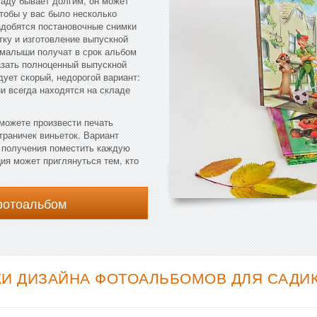
саду бывает долгим, он может
чтобы у вас было несколько
адобятся постановочные снимки
тку и изготовление выпускной
и малыши получат в срок альбом
азать полноценный выпускной
ует скорый, недорогой вариант:
и всегда находятся на складе
 можете произвести печать
траничек виньеток. Вариант
е получения поместить каждую
я может приглянуться тем, кто
фотоальбом
И ДИЗАЙНА ФОТОАЛЬБОМОВ ДЛЯ САДИКА