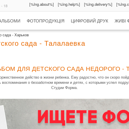
[%lng.about%]
[%lng.help%]
[%lng.delivery%]
[%lng.
 - 18
 АЛЬБОМИ
ФОТОПРОДУКЦІЯ
ЦИФРОВИЙ ДРУК
ЖИВІ 
 сада - Харьков
ского сада - Талалаевка
ЬБОМ ДЛЯ ДЕТСКОГО САДА НЕДОРОГО - 
жественное действо в жизни ребенка. Ему радостно, что он скоро пойд
 воспоминания о беззаботном времени и детях, с которыми успел подру
Студии Форма.