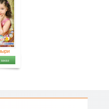
зыри
заказ