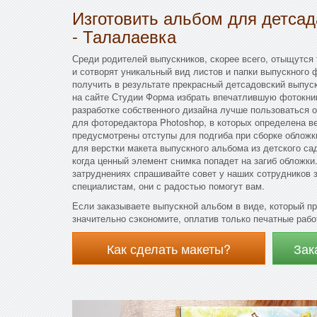
Изготовить альбом для детса
- Талалаевка
Среди родителей выпускников, скорее всего, отыщутся 
и сотворят уникальный вид листов и папки выпускного
получить в результате прекрасный детсадовский выпус
на сайте Студии Форма избрать впечатлившую фотокниг
разработке собственного дизайна лучше пользоваться
для фоторедактора Photoshop, в которых определена в
предусмотрены отступы для подгиба при сборке обложк
для верстки макета выпускного альбома из детского сад
когда ценный элемент снимка попадет на загиб обложк
затруднениях спрашивайте совет у наших сотрудников 
специалистам, они с радостью помогут вам.
Если заказываете выпускной альбом в виде, который п
значительно сэкономите, оплатив только печатные рабо
Как сделать макеты?
Зак