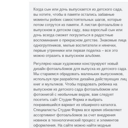
Когда сын или дочь выпускается из детского сада,
вы хотите, чтобы в памяти остались забавные
моменты робких самостоятельных шагов, которые
потом сотрутся из памяти. А листая фотоальбом о
выпускном в детском саду, ваш взрослый сын или
дочь всегда сможет погрузиться в радостные
воспоминания о прекрасном детстве. Знакомые лица
одногруппников, милые воспитатели и нянечки,
первые утренники или первая поделка – все это
можно отразить в выпускном альбоме.
Регулярно наши художники конструируют новый
дизайн фотоальбомов для выпуска из детского сада.
Мы стараемся обрадовать маленьких выпускников,
используя при разработке дизайна действующих лиц
книг и мультиков. Чтобы порадовать ребенка на
выпускном из детского сада фотоальбомом или
фотокнигой с необычным видом, вам следует
посетить сайт Студии Форма и выбрать
понравившийся вариант из обширного каталога.
Специалисты Студии Форма все время обновляют
ассортимент фотоальбомов за счет внедрения
новинок в технологический процесс и элементов
оформления. На сайте можно найти модные