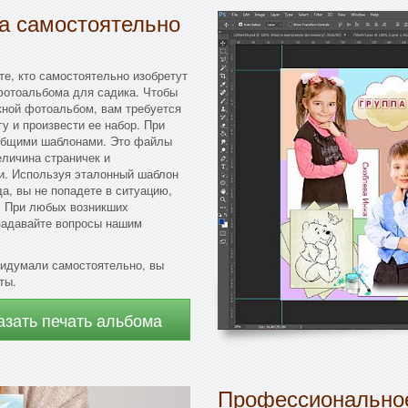
да самостоятельно
те, кто самостоятельно изобретут
 фотоальбома для садика. Чтобы
кной фотоальбом, вам требуется
у и произвести ее набор. При
 общими шаблонами. Это файлы
еличина страничек и
и. Используя эталонный шаблон
а, вы не попадете в ситуацию,
и. При любых возникших
задавайте вопросы нашим
ридумали самостоятельно, вы
ты.
азать печать альбома
Профессиональное