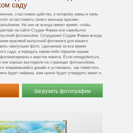
ком саду
ичное, счастливое действо, к которому мамы и папы
хотят осчастливить своего малыша красиво
льбомом. Но они не всегда имеют время, чтобы
дакторе на сайте Студии Форма или самобытно
ыпускной фотоальбом. Сотрудники Студии Форма всегда
вании красивой выпускной фотокниги для вашего
овить наилучшие фото, сделанные за все время
ого сада, и передать каким-либо образом нашим
 фотоматериалы к верстке макета. Если понадобиться,
ы они хорошо выглядели на страницах фотоальбома.
оге понравившийся дизайн и установить, как поместить
нига будет набрана, вам нужно будет утвердить макет и
Загрузить фотографии