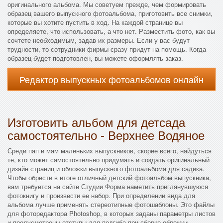
оригинального альбома. Мы советуем прежде, чем формировать
образец вашего выпускного фотоальбома, приготовить все снимки,
которые вы хотите пустить в ход. На каждой странице вы
определяете, что использовать, а что нет. Разместить фото, как вы
сочтете необходимым, задав их размеры. Если у вас будут
трудности, то сотрудники фирмы сразу придут на помощь. Когда
образец будет подготовлен, вы можете оформлять заказ.
Редактор выпускных фотоальбомов онлайн
Изготовить альбом для детсада
самостоятельно - Верхнее Водяное
Среди пап и мам маленьких выпускников, скорее всего, найдуться
те, кто может самостоятельно придумать и создать оригинальный
дизайн страниц и обложки выпускного фотоальбома для садика.
Чтобы обрести в итоге отличный детский фотоальбом выпускника,
вам требуется на сайте Студии Форма наметить приглянувшуюся
фотокнигу и произвести ее набор. При определении вида для
альбома лучше применять стереотипные фотошаблоны. Это файлы
для фоторедактора Photoshop, в которых заданы параметры листов
и предусмотрены отступы для подгиба при сборке обложки.