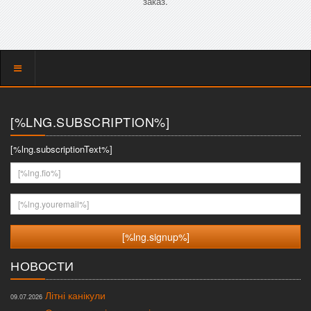
заказ.
Показать
меню
[%LNG.SUBSCRIPTION%]
[%lng.subscriptionText%]
[%lng.fio%]
[%lng.youremail%]
НОВОСТИ
Літні канікули
09.07.2026