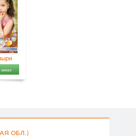
зыри
заказ
АЯ ОБЛ.)