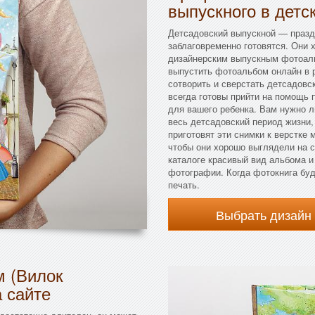
выпускного в детс
Детсадовский выпускной — праздн
заблаговременно готовятся. Они 
дизайнерским выпускным фотоаль
выпустить фотоальбом онлайн в 
сотворить и сверстать детсадов
всегда готовы прийти на помощь 
для вашего ребенка. Вам нужно л
весь детсадовский период жизни,
приготовят эти снимки к верстке
чтобы они хорошо выглядели на с
каталоге красивый вид альбома и
фотографии. Когда фотокнига буд
печать.
Выбрать дизайн
м (Вилок
а сайте