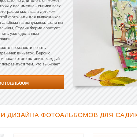
 достаточно длителен, он может
чтобы у вас имелись снимки всех
фотографии малыша в детском
ской фотокниги для выпускников.
 альбома на выпускном. Если вы
альбом, Студия Форма советует
упить уже сделанные
пании.
ожете произвести печать
траничек виньеток. Версию
 и после этого вставить каждый
 понравиться тем, кто выбирает
фотоальбом
И ДИЗАЙНА ФОТОАЛЬБОМОВ ДЛЯ САДИКА