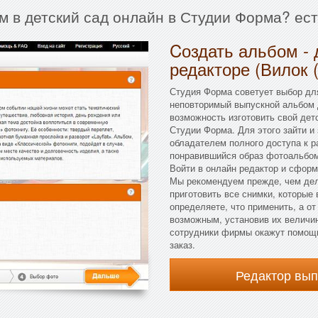
м в детский сад онлайн в Студии Форма? ес
Cоздать альбом - 
редакторе (Вилок 
Студия Форма советует выбор для
неповторимый выпускной альбом д
возможность изготовить свой дет
Студии Форма. Для этого зайти и 
обладателем полного доступа к р
понравившийся образ фотоальбом
Войти в онлайн редактор и сфор
Мы рекомендуем прежде, чем дел
приготовить все снимки, которые
определяете, что применить, а от
возможным, установив их величин
сотрудники фирмы окажут помощь
заказ.
Редактор вы