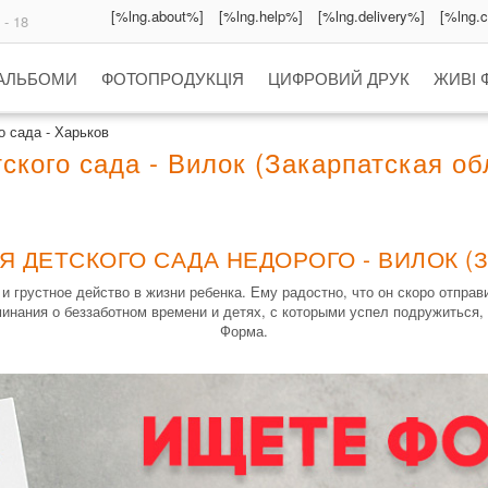
[%lng.about%]
[%lng.help%]
[%lng.delivery%]
[%lng.
 - 18
 АЛЬБОМИ
ФОТОПРОДУКЦІЯ
ЦИФРОВИЙ ДРУК
ЖИВІ 
 сада - Харьков
кого сада - Вилок (Закарпатская об
Я ДЕТСКОГО САДА НЕДОРОГО - ВИЛОК (З
 грустное действо в жизни ребенка. Ему радостно, что он скоро отправи
инания о беззаботном времени и детях, с которыми успел подружиться, 
Форма.