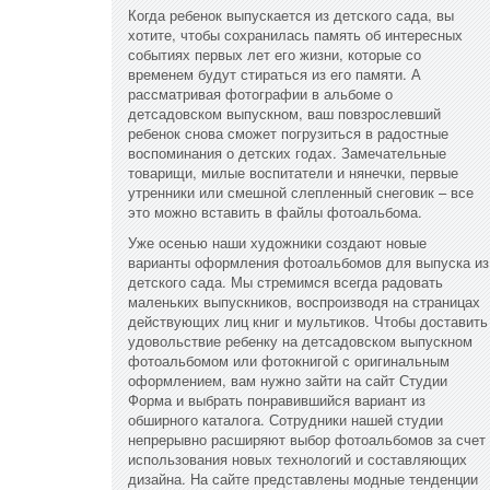
Когда ребенок выпускается из детского сада, вы
хотите, чтобы сохранилась память об интересных
событиях первых лет его жизни, которые со
временем будут стираться из его памяти. А
рассматривая фотографии в альбоме о
детсадовском выпускном, ваш повзрослевший
ребенок снова сможет погрузиться в радостные
воспоминания о детских годах. Замечательные
товарищи, милые воспитатели и нянечки, первые
утренники или смешной слепленный снеговик – все
это можно вставить в файлы фотоальбома.
Уже осенью наши художники создают новые
варианты оформления фотоальбомов для выпуска из
детского сада. Мы стремимся всегда радовать
маленьких выпускников, воспроизводя на страницах
действующих лиц книг и мультиков. Чтобы доставить
удовольствие ребенку на детсадовском выпускном
фотоальбомом или фотокнигой с оригинальным
оформлением, вам нужно зайти на сайт Студии
Форма и выбрать понравившийся вариант из
обширного каталога. Сотрудники нашей студии
непрерывно расширяют выбор фотоальбомов за счет
использования новых технологий и составляющих
дизайна. На сайте представлены модные тенденции