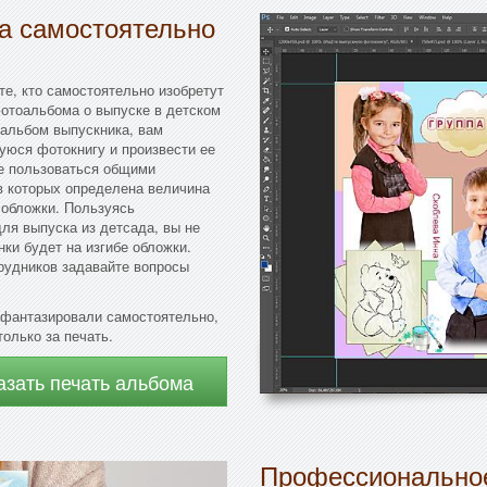
да самостоятельно
те, кто самостоятельно изобретут
отоальбома о выпуске в детском
оальбом выпускника, вам
уюся фотокнигу и произвести ее
е пользоваться общими
в которых определена величина
 обложки. Пользуясь
ля выпуска из детсада, вы не
ки будет на изгибе обложки.
рудников задавайте вопросы
афантазировали самостоятельно,
олько за печать.
азать печать альбома
Профессиональное