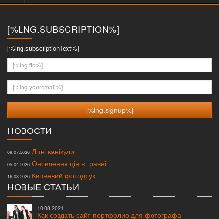
меню
[%LNG.SUBSCRIPTION%]
[%lng.subscriptionText%]
[%lng.fio%]
[%lng.youremail%]
НОВОСТИ
Літні канікули
09.07.2026
Оновлення цін в травні
05.04.2026
Квітневий фотодрук
16.03.2026
НОВЫЕ СТАТЬИ
10.08.2021
Как создать сайт-портфолио для фотографа