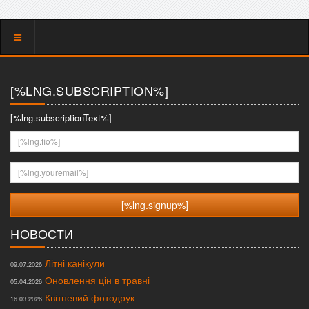
Показать
меню
[%LNG.SUBSCRIPTION%]
[%lng.subscriptionText%]
[%lng.fio%]
[%lng.youremail%]
НОВОСТИ
Літні канікули
09.07.2026
Оновлення цін в травні
05.04.2026
Квітневий фотодрук
16.03.2026