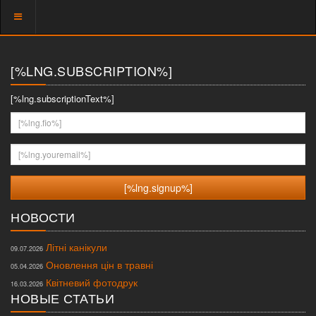
Показать
меню
[%LNG.SUBSCRIPTION%]
[%lng.subscriptionText%]
[%lng.fio%]
[%lng.youremail%]
НОВОСТИ
Літні канікули
09.07.2026
Оновлення цін в травні
05.04.2026
Квітневий фотодрук
16.03.2026
НОВЫЕ СТАТЬИ