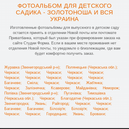
ФОТОАЛЬБОМ ДЛЯ ДЕТСКОГО
САДИКА - ЗОЛОТОНОША И ВСЯ
УКРАИНА
Изготовленные фотоальбомы для выпускного в детском саду
остается принять в отделении Новой почты или почтомате
Приватбанка, который был указан при формировании заказа на
сайте Студии Форма. Если в вашем месте проживания нет
отделения Новой почты, то уведомьте о близлежащем, где вам
будет комфортно получить заказ.
Журавка (Звенигородський р-н);
Полянецьке (Черкаська обл.);
Черкаси;
Черкаси;
Черкаси;
Черкаси;
Черкаси;
Черкаси;
Черкаси;
Черкаси;
Черкаси;
Черкаси;
Багачеве;
Сміла;
Черкаси;
Черкаси;
Жаб'янка;
Черкаси;
Залізнячка;
Ксаверове;
Майданівка;
Неморож;
Попівка (Звенигородський р-н);
Пугачівка;
Тимошівка
(Черкаська обл.);
Черкаси;
Благодатне (Черкаська обл.);
Звенигородка;
Умань;
Райгород;
Черкаси;
Черкаси;
Багачеве;
Багачеве;
Білозір'я;
Білозір'я;
Черкаси;
Черкаси;
Черкаси;
Городецьке;
Умань;
Бровахи;