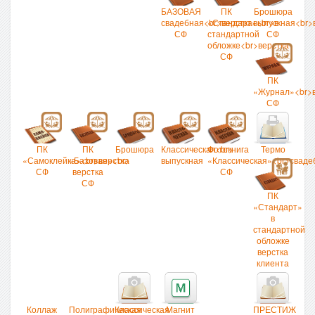
БАЗОВАЯ
ПК
Брошюра
свадебная<br>верстка
«Стандарт»<br>в
выпускная<br>
СФ
стандартной
СФ
обложке<br>верстка
СФ
ПК
«Журнал»<br>в
СФ
ПК
ПК
Брошюра
Классическая<br>
Фотокнига
Термо
«Самоклейка»<br>верстка
«Базовая»<br>
выпускная
«Классическая»<br>сваде
СФ
верстка
СФ
СФ
ПК
«Стандарт»
в
стандартной
обложке
верстка
клиента
Коллаж
Полиграфическая
Классическая
Магнит
ПРЕСТИЖ