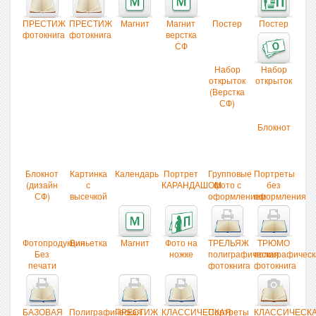
ПРЕСТИЖ
ПРЕСТИЖ
Магнит
Магнит
Постер
Постер
фотокнига
фотокнига
верстка
СФ
Набор
Набор
открыток
открыток
(Верстка
СФ)
Блокнот
Блокнот
Картинка
Календарь
Портрет
Групповые
Портреты
(дизайн
с
КАРАНДАШОМ
фото с
без
СФ)
высечкой
оформлением
оформления
Фотопродукция
Виньетка
Магнит
Фото на
ТРЕЛЬЯЖ
ТРЮМО
Без
ножке
полиграфическая
полиграфическ
печати
фотокнига
фотокнига
БАЗОВАЯ
Полиграфическая
ПРЕСТИЖ
КЛАССИЧЕСКАЯ
Портреты
КЛАССИЧЕСК