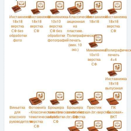
Инстакнижка
Инстакнижка
Миникнижка
«Классическая»
Инстакнижка
Инстакнижка
18х18
18х18
10х10
акционная
18х18
18х18
верстка
верстка
верстка
на
верстка
СФ без
СФ
СФ без
пластике.
СФ
обработки
обработки
Полиграфическая
фото
фотографий
печать
(мин. 10
экз.)
Миникнижка
Полиграфичес
10х10
печать
верстка
4+4
СФ
Инстакнижка
18х18
выпускная
Виньетка
Фотокнига
Брошюра
Брошюра
Престиж
ПК
для
«Классическая»<br>
тематическая<br>без
тематическая<br>верстка
«Базовая»
классного
тематическая<br>
обработки<br>верстка
СФ
BKT
руководителя
верстка
СФ
СФ