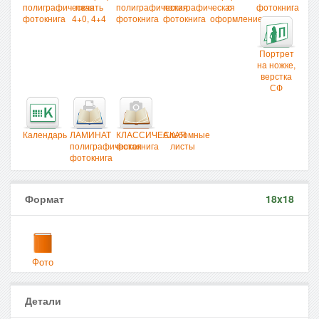
полиграфическая
печать
полиграфическая
полиграфическая
с
фотокнига
фотокнига
4+0, 4+4
фотокнига
фотокнига
оформлением
Портрет
на ножке,
верстка
СФ
Календарь
ЛАМИНАТ
КЛАССИЧЕСКАЯ
Альбомные
полиграфическая
фотокнига
листы
фотокнига
Формат
18x18
Фото
Детали