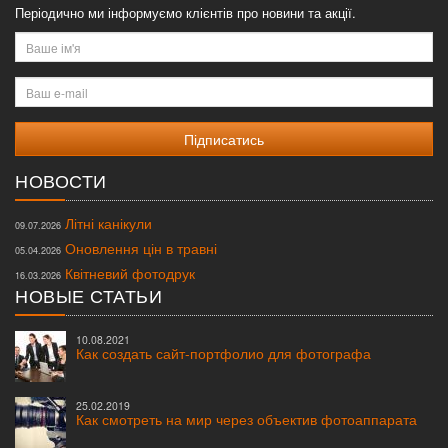
Періодично ми інформуємо клієнтів про новини та акції.
Ваше
ім'я
Ваш
e-
mail
НОВОСТИ
Літні канікули
09.07.2026
Оновлення цін в травні
05.04.2026
Квітневий фотодрук
16.03.2026
НОВЫЕ СТАТЬИ
10.08.2021
Как создать сайт-портфолио для фотографа
25.02.2019
Как смотреть на мир через объектив фотоаппарата