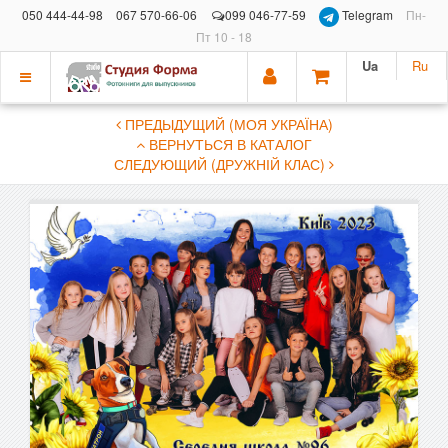
050 444-44-98
067 570-66-06
099 046-77-59
Telegram
Пн-
Пт 10 - 18
Ua
Ru
Показать
ПРЕДЫДУЩИЙ (МОЯ УКРАЇНА)
меню
ВЕРНУТЬСЯ В КАТАЛОГ
СЛЕДУЮЩИЙ (ДРУЖНІЙ КЛАС)