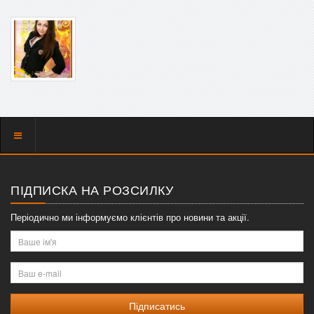
Показать
меню
ПІДПИСКА НА РОЗСИЛКУ
Періодично ми інформуємо клієнтів про новини та акції.
Ваше
ім'я
Ваш
e-
mail