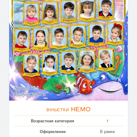
НЕМО
ВІНЬЄТКИ
Возрастная категория
1
Оформление
В рамке