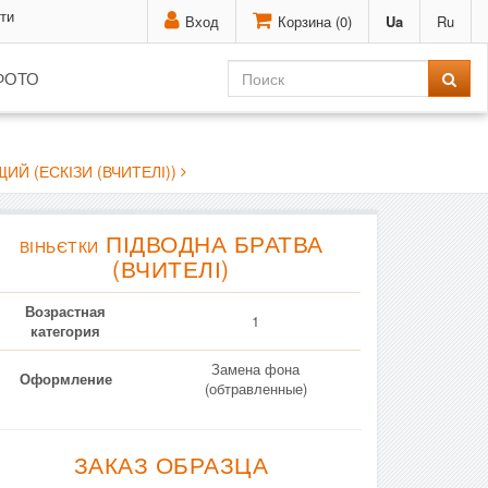
ти
Вход
Корзина (
0
)
Ua
Ru
ФОТО
ИЙ (ЕСКІЗИ (ВЧИТЕЛІ))
ПІДВОДНА БРАТВА
ВІНЬЄТКИ
(ВЧИТЕЛІ)
Возрастная
1
категория
Замена фона
Оформление
(обтравленные)
ЗАКАЗ ОБРАЗЦА