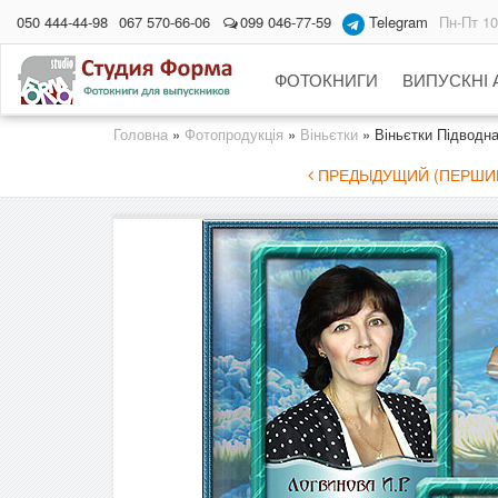
050 444-44-98
067 570-66-06
099 046-77-59
Telegram
Пн-Пт 10
ФОТОКНИГИ
ВИПУСКНІ
Головна
»
Фотопродукція
»
Віньєтки
»
Віньєтки Підводна
ПРЕДЫДУЩИЙ (ПЕРШИЙ