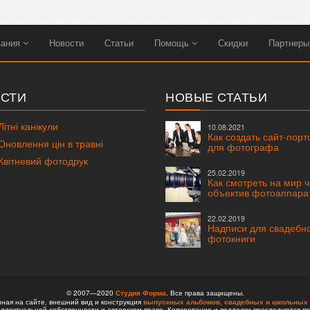
вания
Новости
Статьи
Помощь
Скидки
Партнер
СТИ
НОВЫЕ СТАТЬИ
ітні канікули
10.08.2021
Как создать сайт-пор
новлення цін в травні
для фотографа
вітневий фотодрук
25.02.2019
Как смотреть на мир 
объектив фотоаппара
22.02.2019
Надписи для свадебн
фотокниги
© 2007—2020
Студия Форма
. Все права защищены.
ая на сайте, внешний вид и конструкция
выпускных альбомов,
свадебных и школьных 
ллектуальной собственности и авторском праве. Копирование и подделки преследуются по