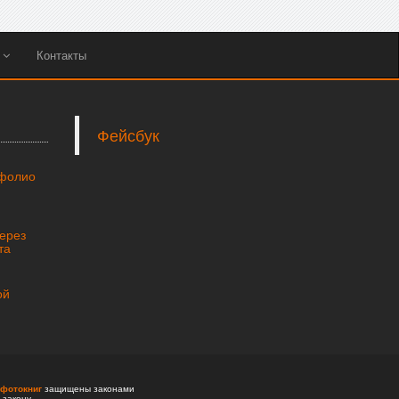
ы
Контакты
Фейсбук
тфолио
через
та
ой
фотокниг
защищены законами
 закону.